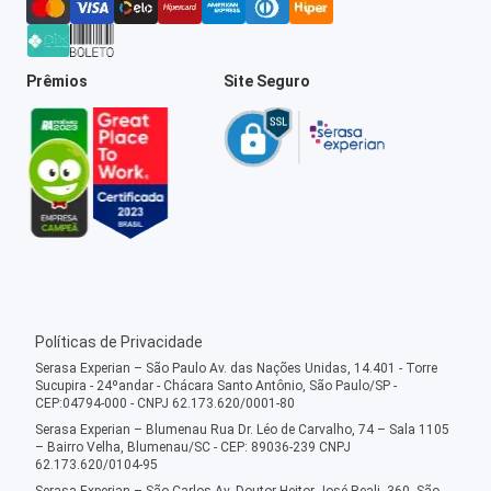
Prêmios
Site Seguro
Políticas de Privacidade
Serasa Experian – São Paulo Av. das Nações Unidas, 14.401 - Torre
Sucupira - 24ºandar - Chácara Santo Antônio, São Paulo/SP -
CEP:04794-000 - CNPJ 62.173.620/0001-80
Serasa Experian – Blumenau Rua Dr. Léo de Carvalho, 74 – Sala 1105
– Bairro Velha, Blumenau/SC - CEP: 89036-239 CNPJ
62.173.620/0104-95
Serasa Experian – São Carlos Av. Doutor Heitor José Reali, 360, São