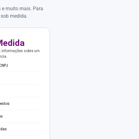
s e muito mais. Para
 sob medida.
Medida
s informações sobre um
ncia.
 CNPJ
testos
es
adas