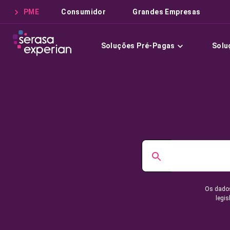
PME
Consumidor
Grandes Empresas
Soluções Pré-Pagas
Solu
Os dados
legis