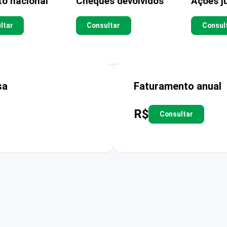
to nacional
Cheques devolvidos
Ações ju
ltar
Consultar
Consul
sa
Faturamento anual
R$
Consultar