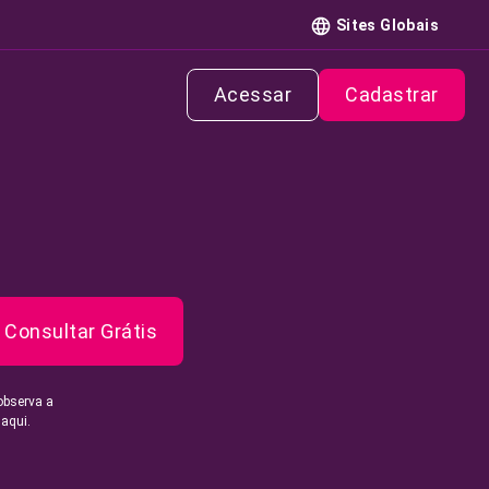
Sites Globais
Acessar
Cadastrar
Consultar Grátis
observa a
 aqui.