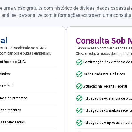
e uma visão gratuita com histórico de dívidas, dados cadastrai
 análise, personalize com informações extras em uma consulta
ial
Consulta Sob 
sulta descobrindo se o CNPJ
Tenha acesso completo a todas a
 com bancos e outras empresas.
CNPJ e reduza riscos de inadimplê
istência do CNPJ
Confirmação de existência do
básicos
Dados cadastrais básicos
a Federal
Situação na Receita Federal
ência de protestos
Indicação de existência de pro
ltas recentes
Indicação de consultas recent
esas vinculadas
Indicação de empresas vincul