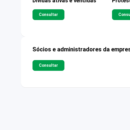
Dívidas ativas e vencidas
Protes
Consultar
Consu
Sócios e administradores da empre
Consultar