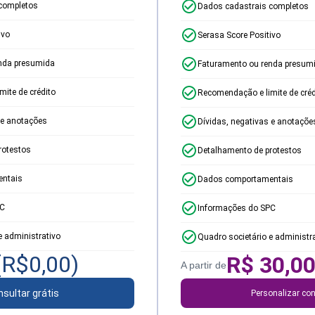
completos
Dados cadastrais completos
ivo
Serasa Score Positivo
nda presumida
Faturamento ou renda presum
ite de crédito
Recomendação e limite de créd
 e anotações
Dívidas, negativas e anotaçõe
rotestos
Detalhamento de protestos
ntais
Dados comportamentais
PC
Informações do SPC
e administrativo
Quadro societário e administr
(R$
0,00
)
R$
30,0
A partir de
sultar grátis
Personalizar con