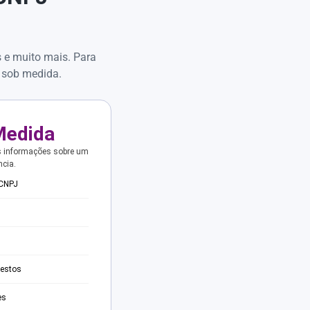
s e muito mais. Para
 sob medida.
Medida
s informações sobre um
ncia.
 CNPJ
testos
es