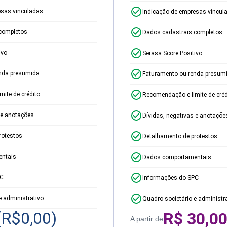
esas vinculadas
Indicação de empresas vincul
completos
Dados cadastrais completos
ivo
Serasa Score Positivo
nda presumida
Faturamento ou renda presum
ite de crédito
Recomendação e limite de créd
 e anotações
Dívidas, negativas e anotaçõe
rotestos
Detalhamento de protestos
ntais
Dados comportamentais
PC
Informações do SPC
e administrativo
Quadro societário e administr
(R$
0,00
)
R$
30,0
A partir de