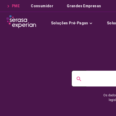
PME
Consumidor
Grandes Empresas
Soluções Pré-Pagas
Solu
Os dados
legis