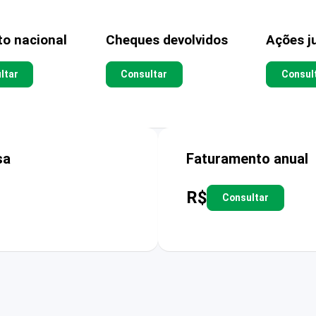
to nacional
Cheques devolvidos
Ações ju
ltar
Consultar
Consul
sa
Faturamento anual
R$
Consultar