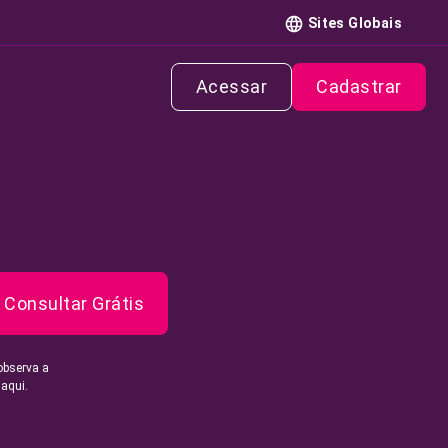
Sites Globais
Acessar
Cadastrar
Consultar Grátis
observa a
 aqui.