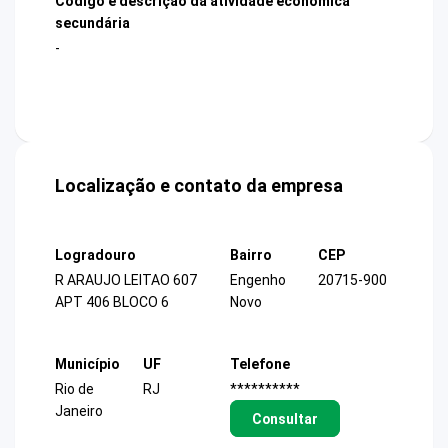
Código e descrição da atividade econômica
secundária
-
Localização e contato da empresa
Logradouro
Bairro
CEP
R ARAUJO LEITAO 607
Engenho
20715-900
APT 406 BLOCO 6
Novo
Município
UF
Telefone
Rio de
RJ
**********
Janeiro
Consultar