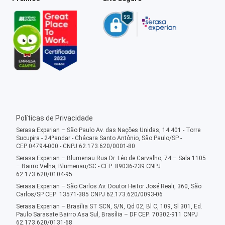
Políticas de Privacidade
Serasa Experian – São Paulo Av. das Nações Unidas, 14.401 - Torre
Sucupira - 24ºandar - Chácara Santo Antônio, São Paulo/SP -
CEP:04794-000 - CNPJ 62.173.620/0001-80
Serasa Experian – Blumenau Rua Dr. Léo de Carvalho, 74 – Sala 1105
– Bairro Velha, Blumenau/SC - CEP: 89036-239 CNPJ
62.173.620/0104-95
Serasa Experian – São Carlos Av. Doutor Heitor José Reali, 360, São
Carlos/SP CEP: 13571-385 CNPJ 62.173.620/0093-06
Serasa Experian – Brasília ST SCN, S/N, Qd 02, Bl C, 109, Sl 301, Ed.
Paulo Sarasate Bairro Asa Sul, Brasília – DF CEP: 70302-911 CNPJ
62.173.620/0131-68