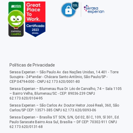
Políticas de Privacidade
Serasa Experian – São Paulo Av. das Nações Unidas, 14.401 - Torre
Sucupira - 24ºandar - Chácara Santo Antônio, São Paulo/SP -
CEP:04794-000 - CNPJ 62.173.620/0001-80
Serasa Experian – Blumenau Rua Dr. Léo de Carvalho, 74 – Sala 1105
– Bairro Velha, Blumenau/SC - CEP: 89036-239 CNPJ
62.173.620/0104-95
Serasa Experian – São Carlos Av. Doutor Heitor José Reali, 360, São
Carlos/SP CEP: 13571-385 CNPJ 62.173.620/0093-06
Serasa Experian – Brasília ST SCN, S/N, Qd 02, Bl C, 109, Sl 301, Ed.
Paulo Sarasate Bairro Asa Sul, Brasília – DF CEP: 70302-911 CNPJ
62.173.620/0131-68