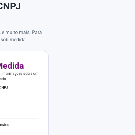
 CNPJ
s e muito mais. Para
 sob medida.
Medida
s informações sobre um
ncia.
 CNPJ
testos