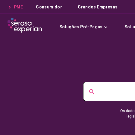
PME
Consumidor
Grandes Empresas
Soluções Pré-Pagas
Solu
Os dados
legis