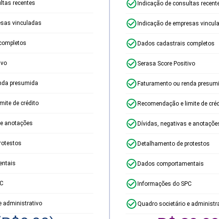
ltas recentes
Indicação de consultas recent
esas vinculadas
Indicação de empresas vincul
completos
Dados cadastrais completos
ivo
Serasa Score Positivo
nda presumida
Faturamento ou renda presum
ite de crédito
Recomendação e limite de créd
 e anotações
Dívidas, negativas e anotaçõe
rotestos
Detalhamento de protestos
ntais
Dados comportamentais
PC
Informações do SPC
e administrativo
Quadro societário e administr