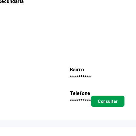
secundária
Bairro
**********
Telefone
**********
Consultar