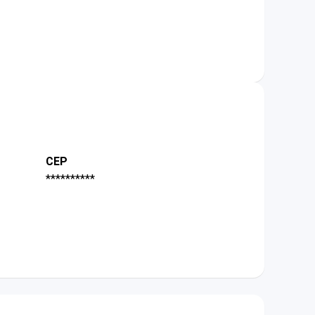
CEP
**********