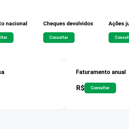
to nacional
Cheques devolvidos
Ações ju
ltar
Consultar
Consul
sa
Faturamento anual
R$
Consultar