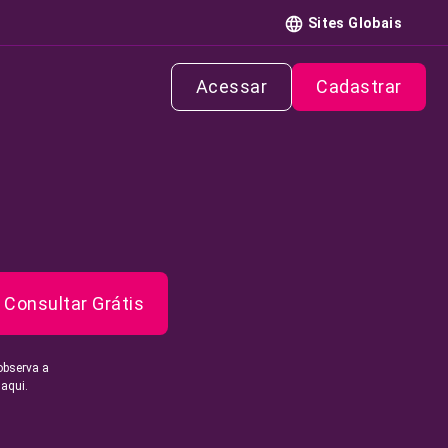
Sites Globais
Acessar
Cadastrar
Consultar Grátis
observa a
 aqui.