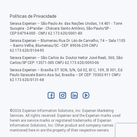
Políticas de Privacidade
Serasa Experian – São Paulo Av. das Nações Unidas, 14.401 - Torre
Sucupira - 24ºandar - Chácara Santo Antônio, São Paulo/SP -
CEP:04794-000 - CNPJ 62.173.620/0001-80
Serasa Experian – Blumenau Rua Dr. Léo de Carvalho, 74 – Sala 1105
– Bairro Velha, Blumenau/SC - CEP: 89036-239 CNPJ
62.173.620/0104-95
Serasa Experian – São Carlos Av. Doutor Heitor José Reali, 360, São
Carlos/SP CEP: 13571-385 CNPJ 62.173.620/0093-06
Serasa Experian – Brasília ST SCN, S/N, Qd 02, Bl C, 109, Sl 301, Ed.
Paulo Sarasate Bairro Asa Sul, Brasília – DF CEP: 70302-911 CNPJ
62.173.620/0131-68
©
2026
Experian Information Solutions, Inc. Experian Marketing
Services. All rights reserved. Experian and the Experian marks used
herein are service marks or registered trademarks of Experian
Information Solutions, Inc. Other product and company names
mentioned here in are the property of their respective owners.