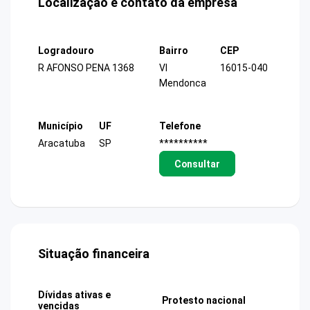
Localização e contato da empresa
Logradouro
Bairro
CEP
R AFONSO PENA 1368
Vl
16015-040
Mendonca
Município
UF
Telefone
Aracatuba
SP
**********
Consultar
Situação financeira
Dívidas ativas e
Protesto nacional
vencidas