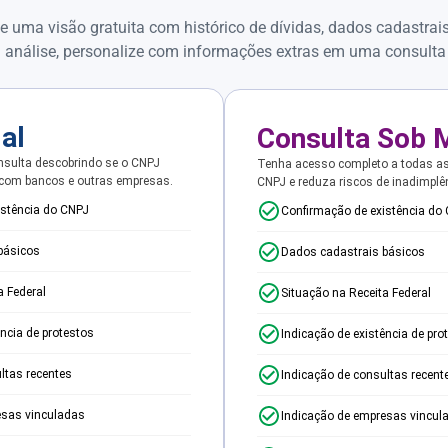
e uma visão gratuita com histórico de dívidas, dados cadastrai
 análise, personalize com informações extras em uma consulta
ial
Consulta Sob 
sulta descobrindo se o CNPJ
Tenha acesso completo a todas a
 com bancos e outras empresas.
CNPJ e reduza riscos de inadimplê
istência do CNPJ
Confirmação de existência do
básicos
Dados cadastrais básicos
a Federal
Situação na Receita Federal
ência de protestos
Indicação de existência de pro
ltas recentes
Indicação de consultas recent
esas vinculadas
Indicação de empresas vincul