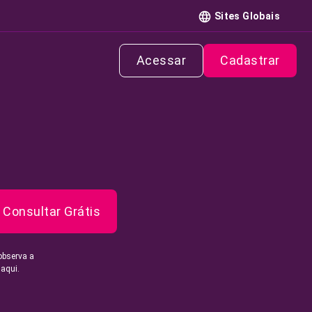
Sites Globais
Acessar
Cadastrar
Consultar Grátis
observa a
 aqui.