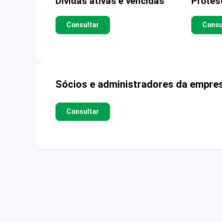
Dívidas ativas e vencidas
Protes
Consultar
Consu
Sócios e administradores da empre
Consultar