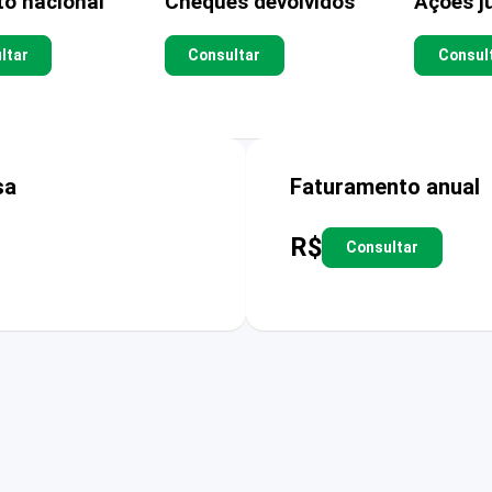
to nacional
Cheques devolvidos
Ações ju
ltar
Consultar
Consul
sa
Faturamento anual
R$
Consultar