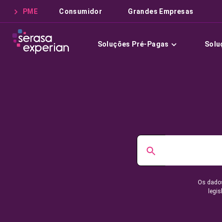
PME
Consumidor
Grandes Empresas
Soluções Pré-Pagas
Solu
Os dados
legis