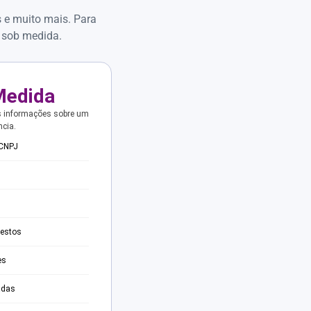
s e muito mais. Para
 sob medida.
Medida
s informações sobre um
ncia.
 CNPJ
testos
es
adas