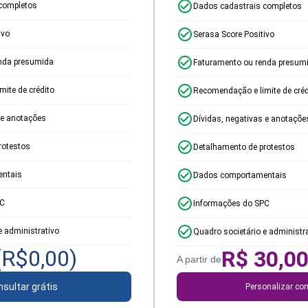
completos
Dados cadastrais completos
ivo
Serasa Score Positivo
nda presumida
Faturamento ou renda presum
ite de crédito
Recomendação e limite de créd
 e anotações
Dívidas, negativas e anotaçõe
rotestos
Detalhamento de protestos
ntais
Dados comportamentais
PC
Informações do SPC
e administrativo
Quadro societário e administr
(R$
0,00
)
R$
30,0
A partir de
sultar grátis
Personalizar con