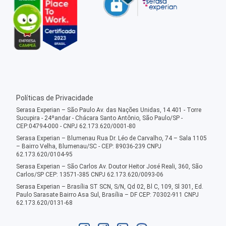
Políticas de Privacidade
Serasa Experian – São Paulo Av. das Nações Unidas, 14.401 - Torre
Sucupira - 24ºandar - Chácara Santo Antônio, São Paulo/SP -
CEP:04794-000 - CNPJ 62.173.620/0001-80
Serasa Experian – Blumenau Rua Dr. Léo de Carvalho, 74 – Sala 1105
– Bairro Velha, Blumenau/SC - CEP: 89036-239 CNPJ
62.173.620/0104-95
Serasa Experian – São Carlos Av. Doutor Heitor José Reali, 360, São
Carlos/SP CEP: 13571-385 CNPJ 62.173.620/0093-06
Serasa Experian – Brasília ST SCN, S/N, Qd 02, Bl C, 109, Sl 301, Ed.
Paulo Sarasate Bairro Asa Sul, Brasília – DF CEP: 70302-911 CNPJ
62.173.620/0131-68