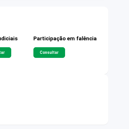
diciais
Participação em falência
tar
Consultar