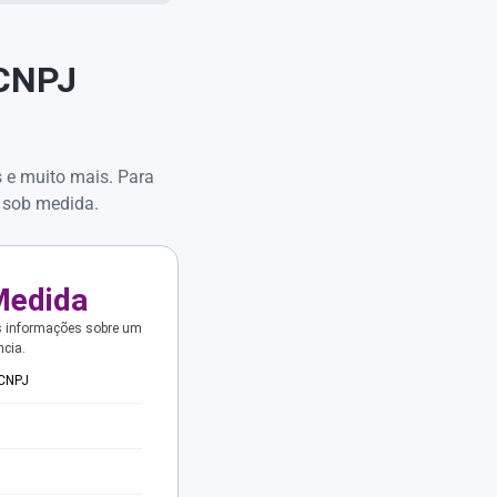
 CNPJ
s e muito mais. Para
 sob medida.
Medida
s informações sobre um
ncia.
 CNPJ