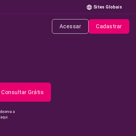
Sites Globais
Acessar
Cadastrar
Consultar Grátis
observa a
 aqui.