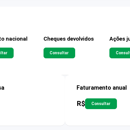
to nacional
Cheques devolvidos
Ações ju
ltar
Consultar
Consul
sa
Faturamento anual
R$
Consultar