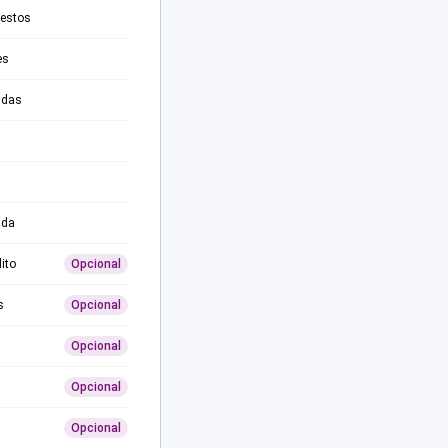
testos
es
adas
ida
ito
Opcional
s
Opcional
Opcional
Opcional
Opcional