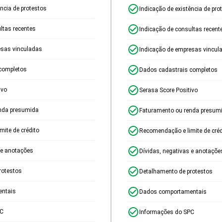
ência de protestos
Indicação de existência de pro
ltas recentes
Indicação de consultas recent
esas vinculadas
Indicação de empresas vincul
completos
Dados cadastrais completos
ivo
Serasa Score Positivo
nda presumida
Faturamento ou renda presum
ite de crédito
Recomendação e limite de créd
 e anotações
Dívidas, negativas e anotaçõe
rotestos
Detalhamento de protestos
ntais
Dados comportamentais
PC
Informações do SPC