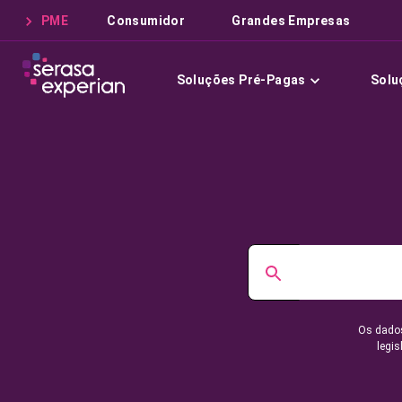
PME
Consumidor
Grandes Empresas
Soluções Pré-Pagas
Solu
Os dados
legis