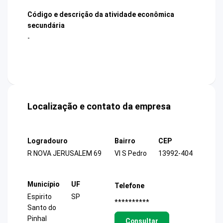
Código e descrição da atividade econômica
secundária
-
Localização e contato da empresa
Logradouro
Bairro
CEP
R NOVA JERUSALEM 69
Vl S Pedro
13992-404
Município
UF
Telefone
Espirito
SP
**********
Santo do
Pinhal
Consultar