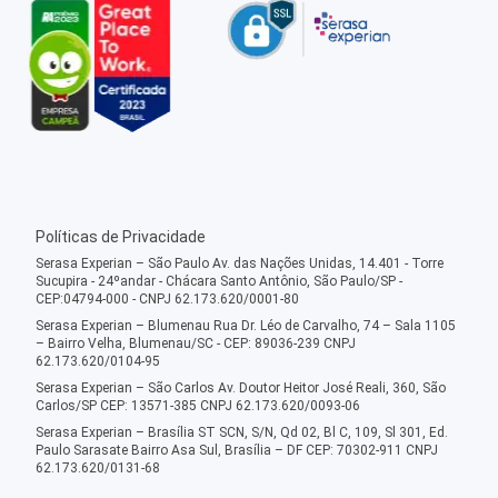
Políticas de Privacidade
Serasa Experian – São Paulo Av. das Nações Unidas, 14.401 - Torre
Sucupira - 24ºandar - Chácara Santo Antônio, São Paulo/SP -
CEP:04794-000 - CNPJ 62.173.620/0001-80
Serasa Experian – Blumenau Rua Dr. Léo de Carvalho, 74 – Sala 1105
– Bairro Velha, Blumenau/SC - CEP: 89036-239 CNPJ
62.173.620/0104-95
Serasa Experian – São Carlos Av. Doutor Heitor José Reali, 360, São
Carlos/SP CEP: 13571-385 CNPJ 62.173.620/0093-06
Serasa Experian – Brasília ST SCN, S/N, Qd 02, Bl C, 109, Sl 301, Ed.
Paulo Sarasate Bairro Asa Sul, Brasília – DF CEP: 70302-911 CNPJ
62.173.620/0131-68