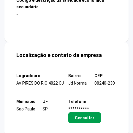
Código e descrição da atividade econômica
secundária
-
Localização e contato da empresa
Logradouro
Bairro
CEP
AV PIRES DO RIO 4822 CJ
Jd Norma
08240-230
Município
UF
Telefone
Sao Paulo
SP
**********
Consultar