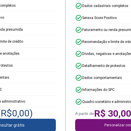
completos
Dados cadastrais completos
ivo
Serasa Score Positivo
nda presumida
Faturamento ou renda presum
ite de crédito
Recomendação e limite de créd
 e anotações
Dívidas, negativas e anotaçõe
rotestos
Detalhamento de protestos
ntais
Dados comportamentais
PC
Informações do SPC
e administrativo
Quadro societário e administr
(R$
0,00
)
R$
30,0
A partir de
sultar grátis
Personalizar con