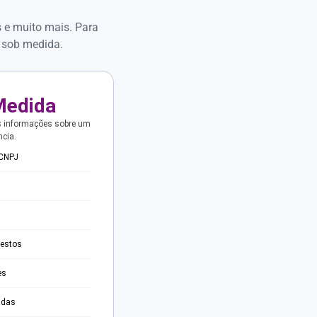
s e muito mais. Para
 sob medida.
Medida
s informações sobre um
ncia.
 CNPJ
testos
es
adas