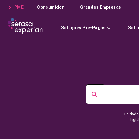
PME
Consumidor
Grandes Empresas
Soluções Pré-Pagas
Solu
Os dados
legis