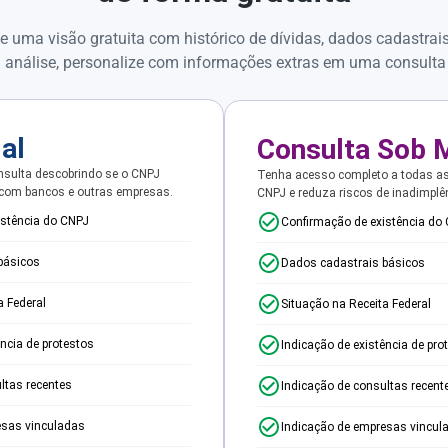
e uma visão gratuita com histórico de dívidas, dados cadastrai
 análise, personalize com informações extras em uma consulta
ial
Consulta Sob 
sulta descobrindo se o CNPJ
Tenha acesso completo a todas a
 com bancos e outras empresas.
CNPJ e reduza riscos de inadimplê
istência do CNPJ
Confirmação de existência do
básicos
Dados cadastrais básicos
a Federal
Situação na Receita Federal
ência de protestos
Indicação de existência de pro
ltas recentes
Indicação de consultas recent
esas vinculadas
Indicação de empresas vincul