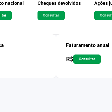
to nacional
Cheques devolvidos
Ações ju
ltar
Consultar
Consul
sa
Faturamento anual
R$
Consultar