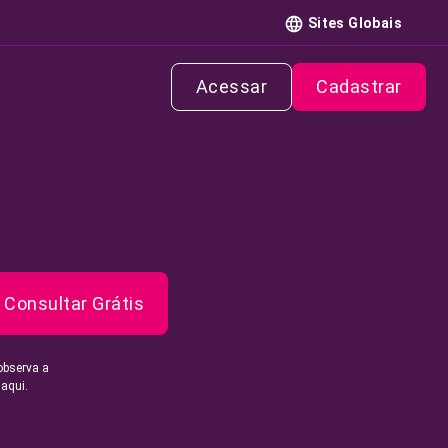
Sites Globais
Acessar
Cadastrar
Consultar Grátis
observa a
 aqui.