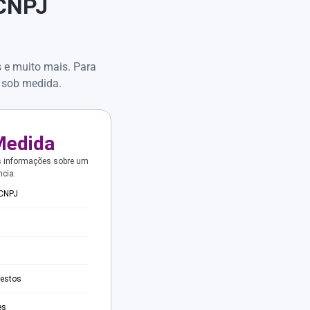
 CNPJ
s e muito mais. Para
 sob medida.
Medida
s informações sobre um
ncia.
 CNPJ
testos
es