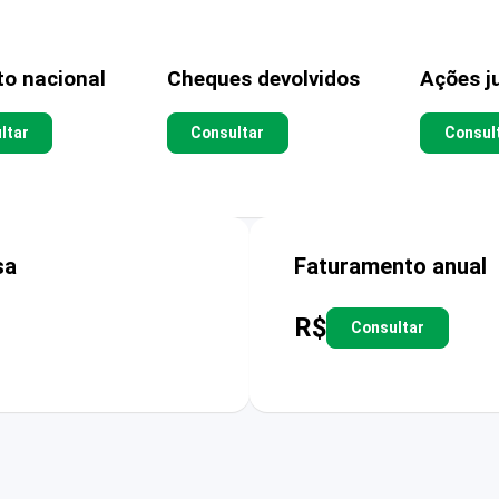
to nacional
Cheques devolvidos
Ações ju
ltar
Consultar
Consul
sa
Faturamento anual
R$
Consultar