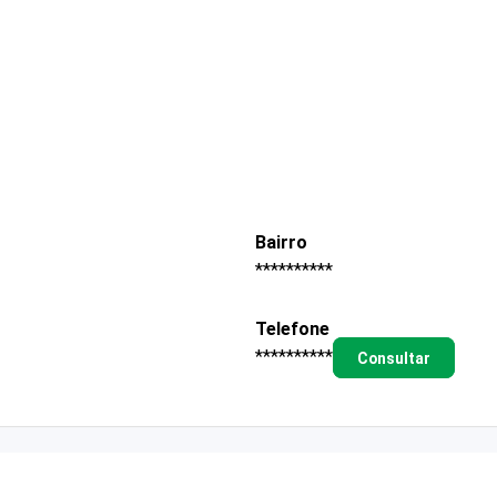
Bairro
**********
Telefone
**********
Consultar