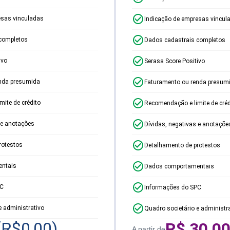
esas vinculadas
Indicação de empresas vincul
completos
Dados cadastrais completos
ivo
Serasa Score Positivo
nda presumida
Faturamento ou renda presum
ite de crédito
Recomendação e limite de créd
 e anotações
Dívidas, negativas e anotaçõe
rotestos
Detalhamento de protestos
ntais
Dados comportamentais
PC
Informações do SPC
e administrativo
Quadro societário e administr
(R$
0,00
)
R$
30,0
A partir de