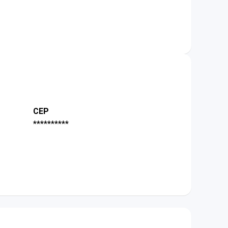
CEP
**********