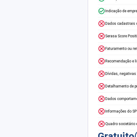
Indicação de empr
Dados cadastrais 
Serasa Score Posit
Faturamento ou re
Recomendação e lim
Dívidas, negativas
Detalhamento de p
Dados comportame
Informações do S
Quadro societário 
Gratuito