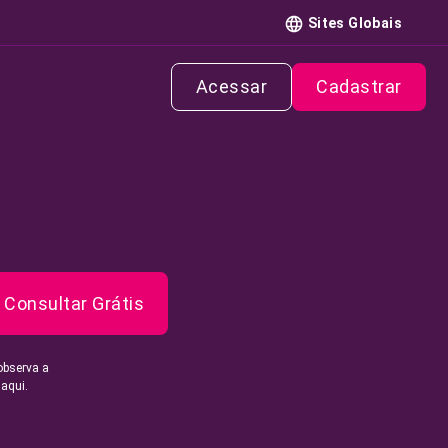
Sites Globais
Acessar
Cadastrar
Consultar Grátis
observa a
 aqui.