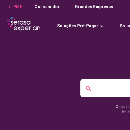
PME
Consumidor
Grandes Empresas
Soluções Pré-Pagas
Solu
Os dados
legis