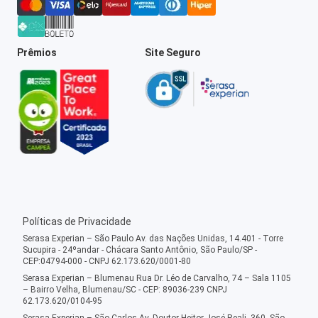
Prêmios
Site Seguro
Políticas de Privacidade
Serasa Experian – São Paulo Av. das Nações Unidas, 14.401 - Torre
Sucupira - 24ºandar - Chácara Santo Antônio, São Paulo/SP -
CEP:04794-000 - CNPJ 62.173.620/0001-80
Serasa Experian – Blumenau Rua Dr. Léo de Carvalho, 74 – Sala 1105
– Bairro Velha, Blumenau/SC - CEP: 89036-239 CNPJ
62.173.620/0104-95
Serasa Experian – São Carlos Av. Doutor Heitor José Reali, 360, São