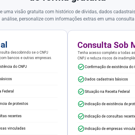
e uma visão gratuita com histórico de dívidas, dados cadastrai
 análise, personalize com informações extras em uma consulta
ial
Consulta Sob 
sulta descobrindo se o CNPJ
Tenha acesso completo a todas a
 com bancos e outras empresas.
CNPJ e reduza riscos de inadimplê
istência do CNPJ
Confirmação de existência do
básicos
Dados cadastrais básicos
a Federal
Situação na Receita Federal
ência de protestos
Indicação de existência de pro
ltas recentes
Indicação de consultas recent
esas vinculadas
Indicação de empresas vincul