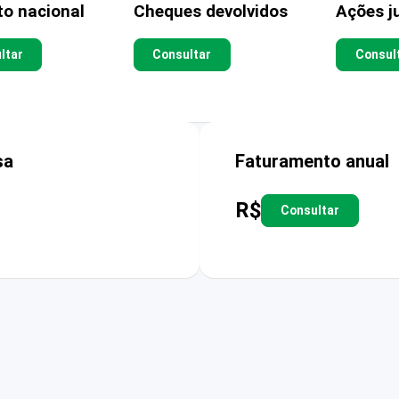
to nacional
Cheques devolvidos
Ações ju
ltar
Consultar
Consul
sa
Faturamento anual
R$
Consultar