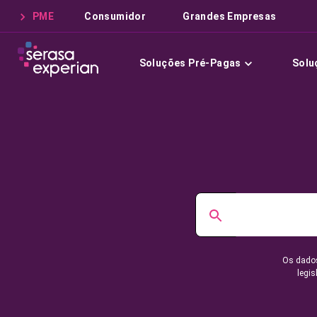
PME
Consumidor
Grandes Empresas
Soluções Pré-Pagas
Solu
Os dados
legis