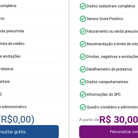
completos
Dados cadastrais completos
ivo
Serasa Score Positivo
nda presumida
Faturamento ou renda presum
ite de crédito
Recomendação e limite de créd
 e anotações
Dívidas, negativas e anotaçõe
rotestos
Detalhamento de protestos
ntais
Dados comportamentais
PC
Informações do SPC
e administrativo
Quadro societário e administr
(R$
0,00
)
R$
30,0
A partir de
sultar grátis
Personalizar con