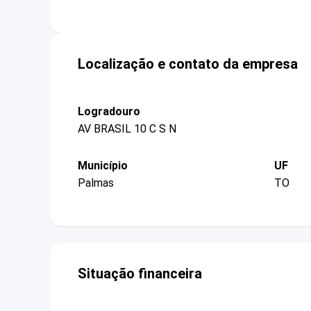
Localização e contato da empresa
Logradouro
AV BRASIL 10 C S N
Município
UF
Palmas
TO
Situação financeira