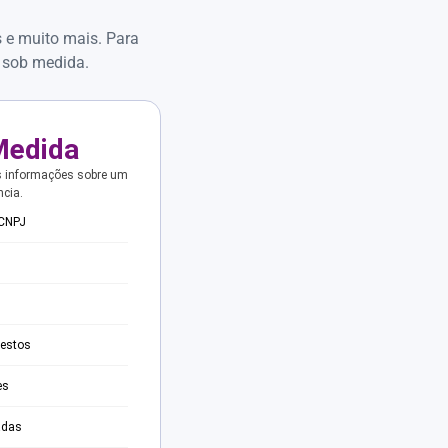
s e muito mais. Para
 sob medida.
Medida
s informações sobre um
ncia.
 CNPJ
testos
es
adas