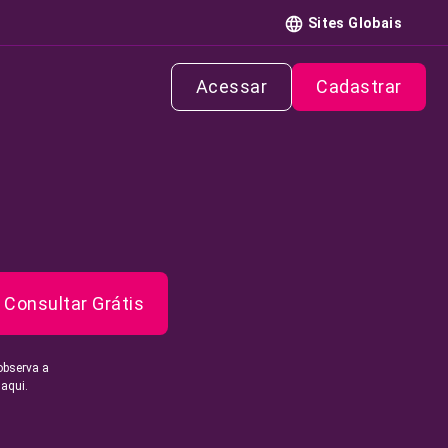
Sites Globais
Acessar
Cadastrar
Consultar Grátis
observa a
 aqui.