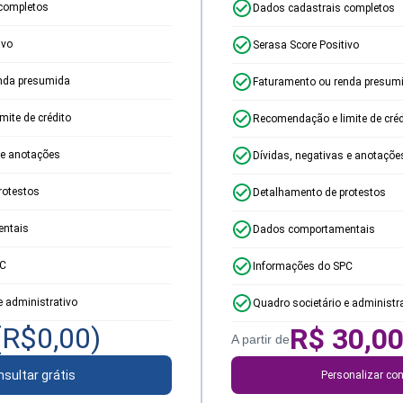
completos
Dados cadastrais completos
ivo
Serasa Score Positivo
nda presumida
Faturamento ou renda presum
ite de crédito
Recomendação e limite de créd
 e anotações
Dívidas, negativas e anotaçõe
rotestos
Detalhamento de protestos
ntais
Dados comportamentais
PC
Informações do SPC
e administrativo
Quadro societário e administr
(R$
0,00
)
R$
30,0
A partir de
sultar grátis
Personalizar con