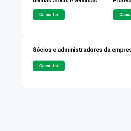
Dívidas ativas e vencidas
Protes
Consultar
Consu
Sócios e administradores da empre
Consultar