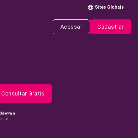
Sites Globais
Acessar
Cadastrar
Consultar Grátis
observa a
 aqui.