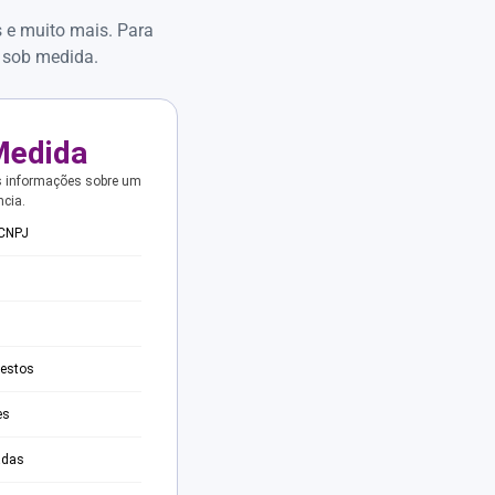
s e muito mais. Para
 sob medida.
Medida
s informações sobre um
ncia.
 CNPJ
testos
es
adas