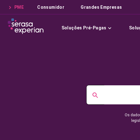
PME
Consumidor
Grandes Empresas
Soluções Pré-Pagas
Solu
Os dados
legis