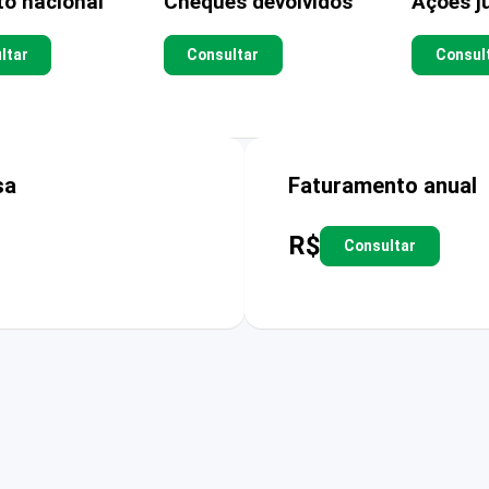
to nacional
Cheques devolvidos
Ações ju
ltar
Consultar
Consul
sa
Faturamento anual
R$
Consultar