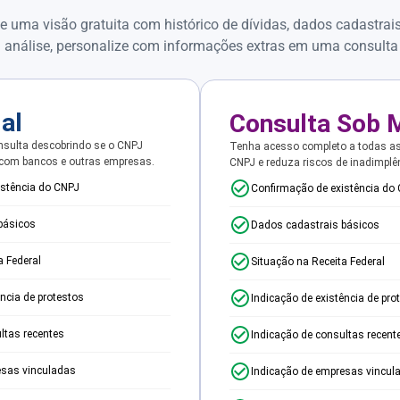
e uma visão gratuita com histórico de dívidas, dados cadastrai
 análise, personalize com informações extras em uma consulta
ial
Consulta Sob 
sulta descobrindo se o CNPJ
Tenha acesso completo a todas a
 com bancos e outras empresas.
CNPJ e reduza riscos de inadimplê
istência do CNPJ
Confirmação de existência do
básicos
Dados cadastrais básicos
a Federal
Situação na Receita Federal
ência de protestos
Indicação de existência de pro
ltas recentes
Indicação de consultas recent
esas vinculadas
Indicação de empresas vincul