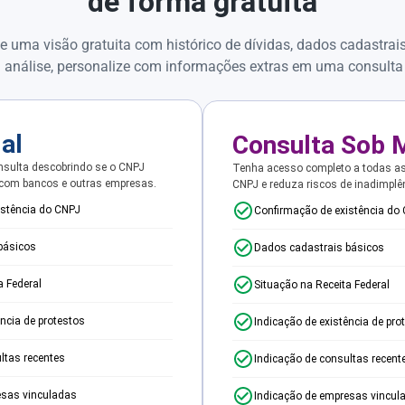
de forma gratuita
e uma visão gratuita com histórico de dívidas, dados cadastrai
 análise, personalize com informações extras em uma consulta
ial
Consulta Sob 
sulta descobrindo se o CNPJ
Tenha acesso completo a todas a
 com bancos e outras empresas.
CNPJ e reduza riscos de inadimplê
istência do CNPJ
Confirmação de existência do
básicos
Dados cadastrais básicos
a Federal
Situação na Receita Federal
ência de protestos
Indicação de existência de pro
ltas recentes
Indicação de consultas recent
esas vinculadas
Indicação de empresas vincul