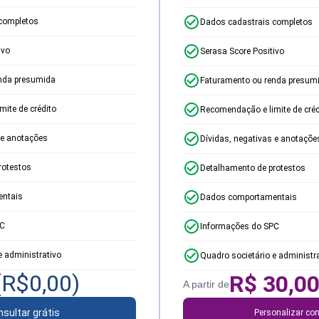
completos
Dados cadastrais completos
ivo
Serasa Score Positivo
nda presumida
Faturamento ou renda presum
ite de crédito
Recomendação e limite de créd
 e anotações
Dívidas, negativas e anotaçõe
rotestos
Detalhamento de protestos
ntais
Dados comportamentais
PC
Informações do SPC
e administrativo
Quadro societário e administr
(R$
0,00
)
R$
30,0
A partir de
sultar grátis
Personalizar con