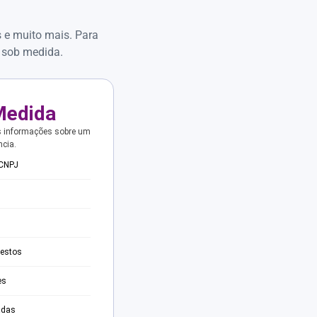
s e muito mais. Para
 sob medida.
Medida
s informações sobre um
ncia.
 CNPJ
testos
es
adas