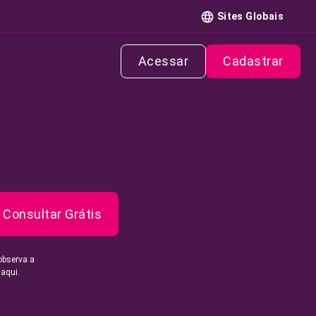
Sites Globais
Acessar
Cadastrar
Consultar Grátis
observa a
 aqui.