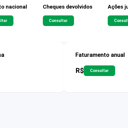
to nacional
Cheques devolvidos
Ações ju
ltar
Consultar
Consul
sa
Faturamento anual
R$
Consultar