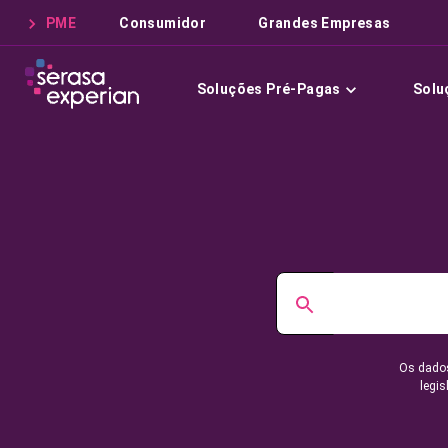
PME
Consumidor
Grandes Empresas
Soluções Pré-Pagas
Solu
Os dados
legis