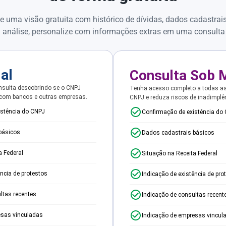
e uma visão gratuita com histórico de dívidas, dados cadastrai
 análise, personalize com informações extras em uma consulta
ial
Consulta Sob 
sulta descobrindo se o CNPJ
Tenha acesso completo a todas a
 com bancos e outras empresas.
CNPJ e reduza riscos de inadimplê
istência do CNPJ
Confirmação de existência do
básicos
Dados cadastrais básicos
a Federal
Situação na Receita Federal
ência de protestos
Indicação de existência de pro
ltas recentes
Indicação de consultas recent
esas vinculadas
Indicação de empresas vincul