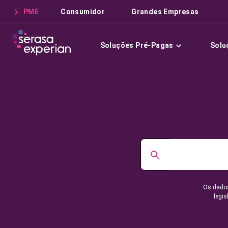
PME
Consumidor
Grandes Empresas
Soluções Pré-Pagas
Solu
Os dados
legis