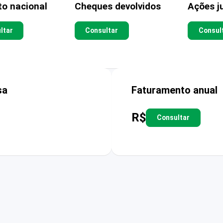
to nacional
Cheques devolvidos
Ações ju
ltar
Consultar
Consul
sa
Faturamento anual
R$
Consultar