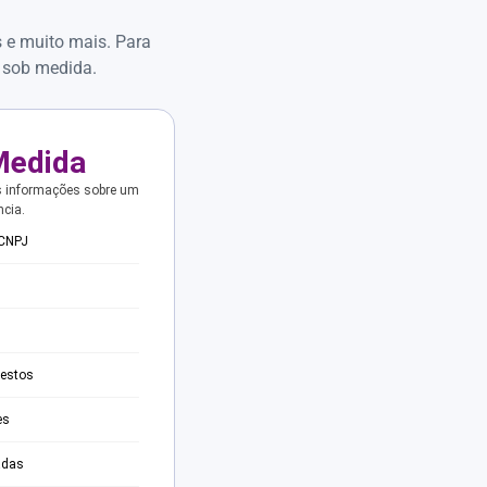
s e muito mais. Para
 sob medida.
Medida
s informações sobre um
ncia.
 CNPJ
testos
es
adas