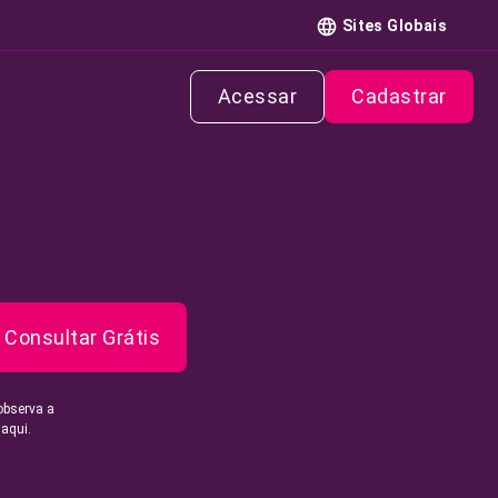
Sites Globais
Acessar
Cadastrar
Consultar Grátis
observa a
 aqui.