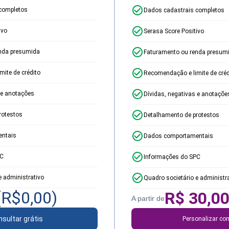
completos
Dados cadastrais completos
ivo
Serasa Score Positivo
nda presumida
Faturamento ou renda presum
ite de crédito
Recomendação e limite de créd
 e anotações
Dívidas, negativas e anotaçõe
rotestos
Detalhamento de protestos
ntais
Dados comportamentais
PC
Informações do SPC
e administrativo
Quadro societário e administr
(R$
0,00
)
R$
30,0
A partir de
sultar grátis
Personalizar con