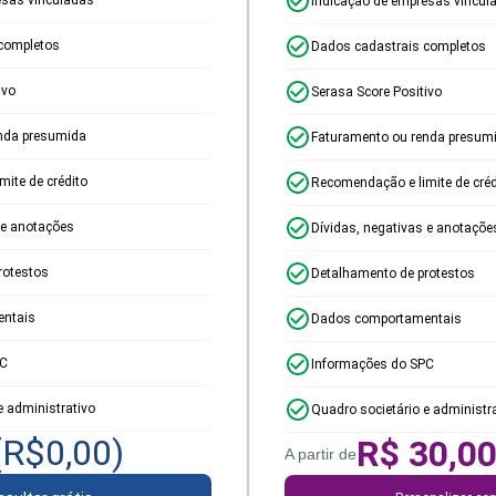
Indicação de empresas vincul
completos
Dados cadastrais completos
ivo
Serasa Score Positivo
nda presumida
Faturamento ou renda presum
ite de crédito
Recomendação e limite de créd
 e anotações
Dívidas, negativas e anotaçõe
rotestos
Detalhamento de protestos
ntais
Dados comportamentais
PC
Informações do SPC
e administrativo
Quadro societário e administr
(R$
0,00
)
R$
30,0
A partir de