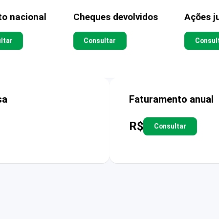
to nacional
Cheques devolvidos
Ações ju
ltar
Consultar
Consul
sa
Faturamento anual
R$
Consultar