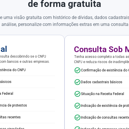
de forma gratuita
e uma visão gratuita com histórico de dívidas, dados cadastrai
 análise, personalize com informações extras em uma consulta
ial
Consulta Sob 
sulta descobrindo se o CNPJ
Tenha acesso completo a todas a
 com bancos e outras empresas.
CNPJ e reduza riscos de inadimplê
istência do CNPJ
Confirmação de existência do
básicos
Dados cadastrais básicos
a Federal
Situação na Receita Federal
ência de protestos
Indicação de existência de pro
ltas recentes
Indicação de consultas recent
esas vinculadas