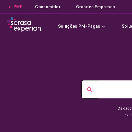
PME
Consumidor
Grandes Empresas
Soluções Pré-Pagas
Solu
Os dados
legis