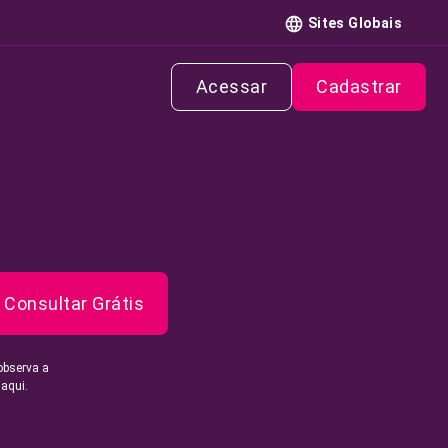
Sites Globais
Acessar
Cadastrar
Consultar Grátis
observa a
 aqui.