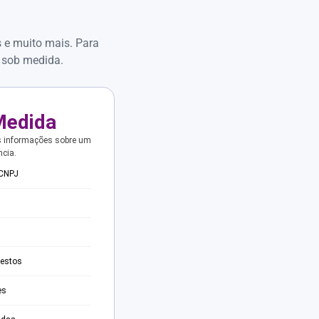
s e muito mais. Para
 sob medida.
Medida
s informações sobre um
ncia.
 CNPJ
testos
es