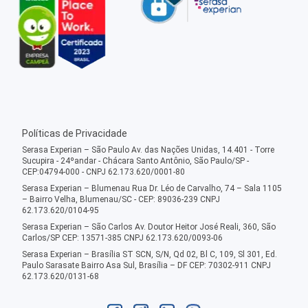
Políticas de Privacidade
Serasa Experian – São Paulo Av. das Nações Unidas, 14.401 - Torre
Sucupira - 24ºandar - Chácara Santo Antônio, São Paulo/SP -
CEP:04794-000 - CNPJ 62.173.620/0001-80
Serasa Experian – Blumenau Rua Dr. Léo de Carvalho, 74 – Sala 1105
– Bairro Velha, Blumenau/SC - CEP: 89036-239 CNPJ
62.173.620/0104-95
Serasa Experian – São Carlos Av. Doutor Heitor José Reali, 360, São
Carlos/SP CEP: 13571-385 CNPJ 62.173.620/0093-06
Serasa Experian – Brasília ST SCN, S/N, Qd 02, Bl C, 109, Sl 301, Ed.
Paulo Sarasate Bairro Asa Sul, Brasília – DF CEP: 70302-911 CNPJ
62.173.620/0131-68