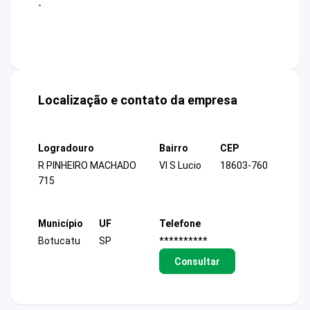
-
Localização e contato da empresa
Logradouro
Bairro
CEP
R PINHEIRO MACHADO
Vl S Lucio
18603-760
715
Município
UF
Telefone
Botucatu
SP
**********
Consultar