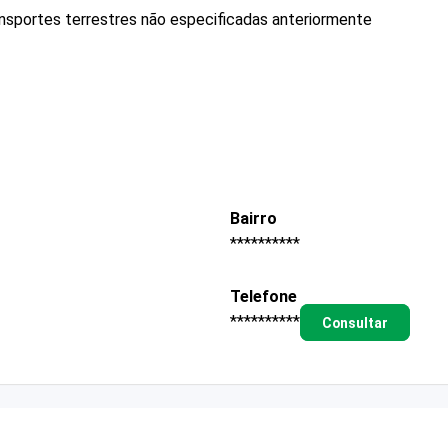
ransportes terrestres não especificadas anteriormente
Bairro
**********
Telefone
**********
Consultar