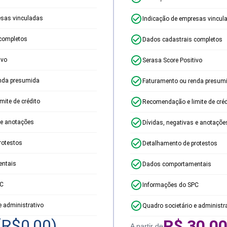
esas vinculadas
Indicação de empresas vincul
completos
Dados cadastrais completos
ivo
Serasa Score Positivo
nda presumida
Faturamento ou renda presum
ite de crédito
Recomendação e limite de créd
 e anotações
Dívidas, negativas e anotaçõe
rotestos
Detalhamento de protestos
ntais
Dados comportamentais
PC
Informações do SPC
e administrativo
Quadro societário e administr
(R$
0,00
)
R$
30,0
A partir de