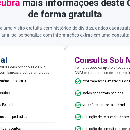
ubra
mais informações deste
de forma gratuita
e uma visão gratuita com histórico de dívidas, dados cadastrai
 análise, personalize com informações extras em uma consulta
ial
Consulta Sob 
sulta descobrindo se o CNPJ
Tenha acesso completo a todas a
 com bancos e outras empresas.
CNPJ e reduza riscos de inadimplê
istência do CNPJ
Confirmação de existência do
básicos
Dados cadastrais básicos
a Federal
Situação na Receita Federal
ência de protestos
Indicação de existência de pro
ltas recentes
Indicação de consultas recent