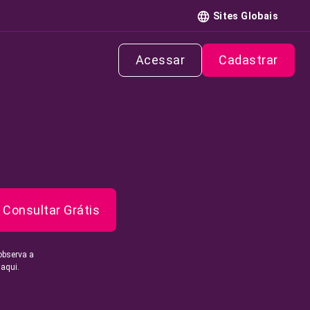
Sites Globais
Acessar
Cadastrar
Consultar Grátis
observa a
 aqui.