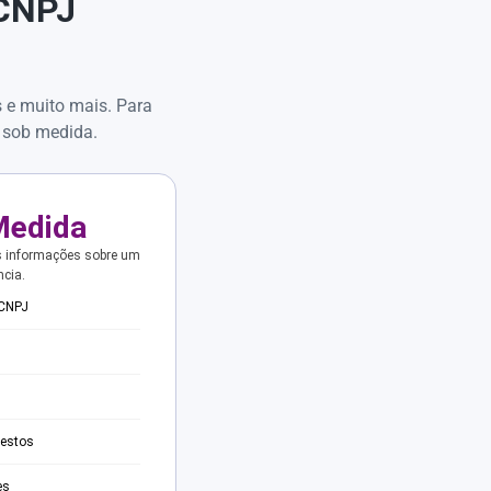
 CNPJ
s e muito mais. Para
 sob medida.
Medida
s informações sobre um
ncia.
 CNPJ
testos
es