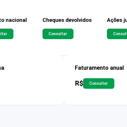
to nacional
Cheques devolvidos
Ações ju
ltar
Consultar
Consul
sa
Faturamento anual
R$
Consultar