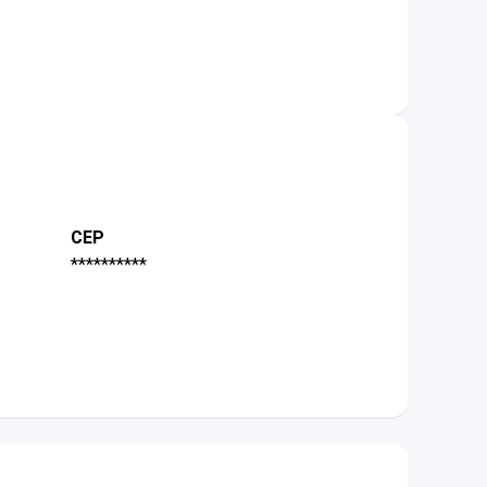
CEP
**********