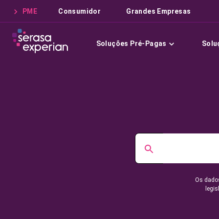
PME
Consumidor
Grandes Empresas
Soluções Pré-Pagas
Solu
Os dados
legis