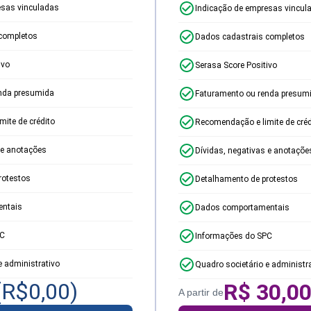
esas vinculadas
Indicação de empresas vincul
completos
Dados cadastrais completos
ivo
Serasa Score Positivo
nda presumida
Faturamento ou renda presum
ite de crédito
Recomendação e limite de créd
 e anotações
Dívidas, negativas e anotaçõe
rotestos
Detalhamento de protestos
ntais
Dados comportamentais
PC
Informações do SPC
e administrativo
Quadro societário e administr
(R$
0,00
)
R$
30,0
A partir de