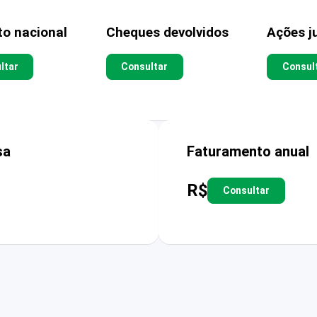
to nacional
Cheques devolvidos
Ações ju
ltar
Consultar
Consul
sa
Faturamento anual
R$
Consultar