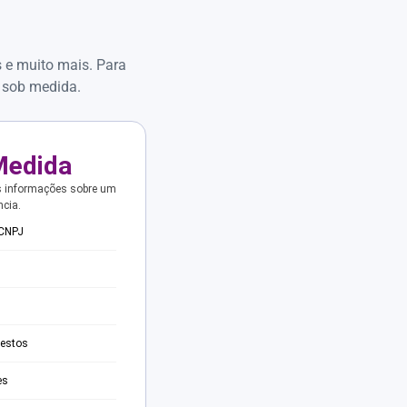
s e muito mais. Para
 sob medida.
Medida
s informações sobre um
ncia.
 CNPJ
testos
es