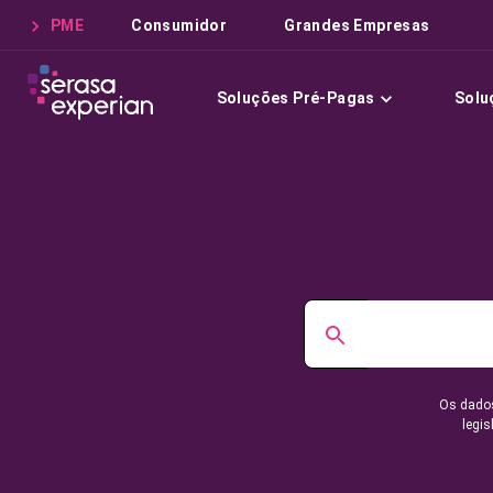
PME
Consumidor
Grandes Empresas
Soluções Pré-Pagas
Solu
Os dados
legis