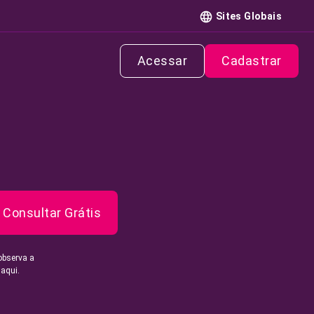
Sites Globais
Acessar
Cadastrar
Consultar Grátis
observa a
 aqui.