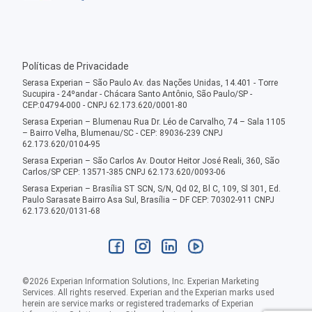
Políticas de Privacidade
Serasa Experian – São Paulo Av. das Nações Unidas, 14.401 - Torre
Sucupira - 24ºandar - Chácara Santo Antônio, São Paulo/SP -
CEP:04794-000 - CNPJ 62.173.620/0001-80
Serasa Experian – Blumenau Rua Dr. Léo de Carvalho, 74 – Sala 1105
– Bairro Velha, Blumenau/SC - CEP: 89036-239 CNPJ
62.173.620/0104-95
Serasa Experian – São Carlos Av. Doutor Heitor José Reali, 360, São
Carlos/SP CEP: 13571-385 CNPJ 62.173.620/0093-06
Serasa Experian – Brasília ST SCN, S/N, Qd 02, Bl C, 109, Sl 301, Ed.
Paulo Sarasate Bairro Asa Sul, Brasília – DF CEP: 70302-911 CNPJ
62.173.620/0131-68
©
2026
Experian Information Solutions, Inc. Experian Marketing
Services. All rights reserved. Experian and the Experian marks used
herein are service marks or registered trademarks of Experian