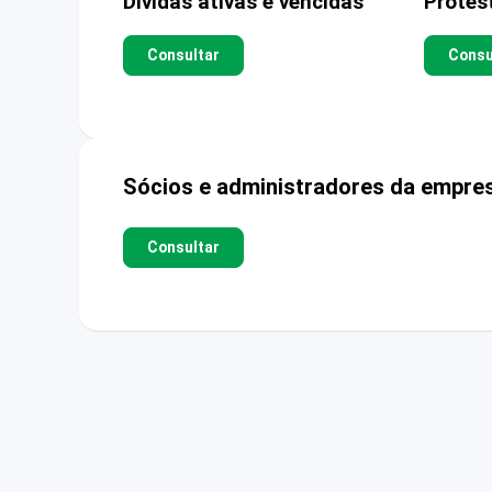
Dívidas ativas e vencidas
Protes
Consultar
Consu
Sócios e administradores da empre
Consultar