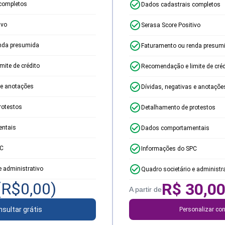
completos
Dados cadastrais completos
ivo
Serasa Score Positivo
nda presumida
Faturamento ou renda presum
ite de crédito
Recomendação e limite de créd
 e anotações
Dívidas, negativas e anotaçõe
rotestos
Detalhamento de protestos
ntais
Dados comportamentais
PC
Informações do SPC
e administrativo
Quadro societário e administr
(R$
0,00
)
R$
30,0
A partir de
sultar grátis
Personalizar con