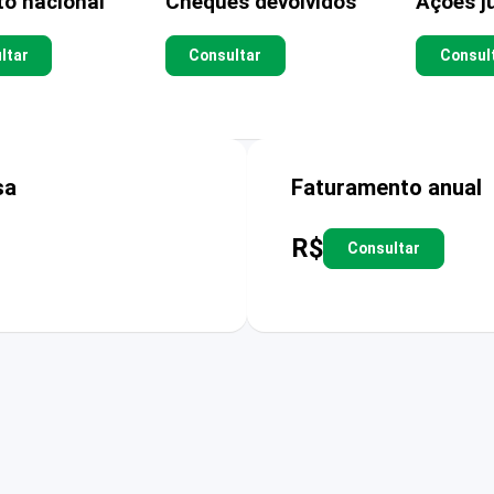
to nacional
Cheques devolvidos
Ações ju
ltar
Consultar
Consul
sa
Faturamento anual
R$
Consultar