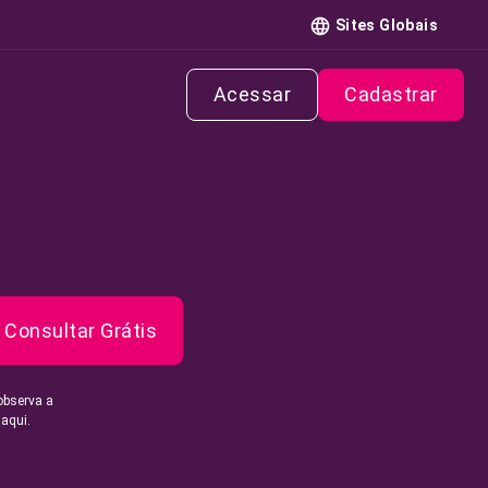
Sites Globais
Acessar
Cadastrar
Consultar Grátis
observa a
 aqui.