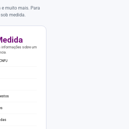
s e muito mais. Para
 sob medida.
Medida
s informações sobre um
ncia.
 CNPJ
testos
es
adas