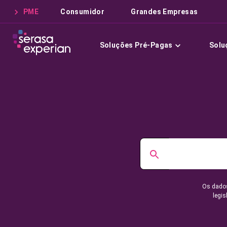
PME
Consumidor
Grandes Empresas
Soluções Pré-Pagas
Solu
Os dados
legis