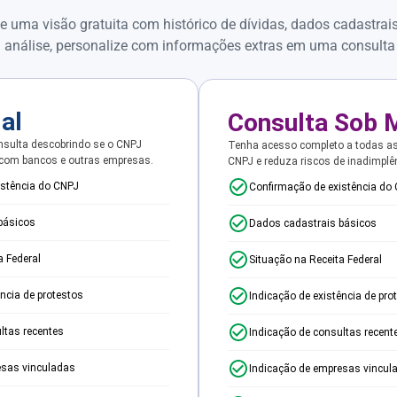
e uma visão gratuita com histórico de dívidas, dados cadastrai
 análise, personalize com informações extras em uma consulta
ial
Consulta Sob 
sulta descobrindo se o CNPJ
Tenha acesso completo a todas a
 com bancos e outras empresas.
CNPJ e reduza riscos de inadimplê
istência do CNPJ
Confirmação de existência do
básicos
Dados cadastrais básicos
a Federal
Situação na Receita Federal
ência de protestos
Indicação de existência de pro
ltas recentes
Indicação de consultas recent
esas vinculadas
Indicação de empresas vincul