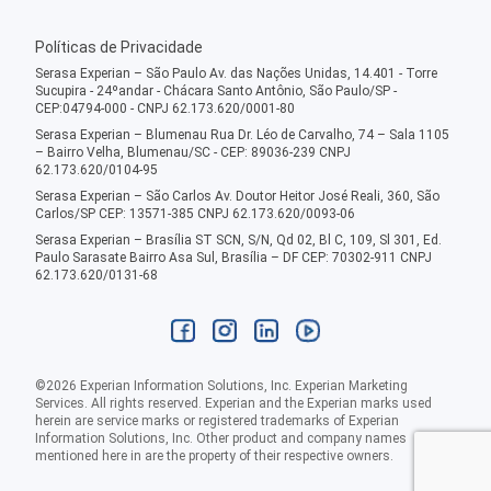
Políticas de Privacidade
Serasa Experian – São Paulo Av. das Nações Unidas, 14.401 - Torre
Sucupira - 24ºandar - Chácara Santo Antônio, São Paulo/SP -
CEP:04794-000 - CNPJ 62.173.620/0001-80
Serasa Experian – Blumenau Rua Dr. Léo de Carvalho, 74 – Sala 1105
– Bairro Velha, Blumenau/SC - CEP: 89036-239 CNPJ
62.173.620/0104-95
Serasa Experian – São Carlos Av. Doutor Heitor José Reali, 360, São
Carlos/SP CEP: 13571-385 CNPJ 62.173.620/0093-06
Serasa Experian – Brasília ST SCN, S/N, Qd 02, Bl C, 109, Sl 301, Ed.
Paulo Sarasate Bairro Asa Sul, Brasília – DF CEP: 70302-911 CNPJ
62.173.620/0131-68
©
2026
Experian Information Solutions, Inc. Experian Marketing
Services. All rights reserved. Experian and the Experian marks used
herein are service marks or registered trademarks of Experian
Information Solutions, Inc. Other product and company names
mentioned here in are the property of their respective owners.