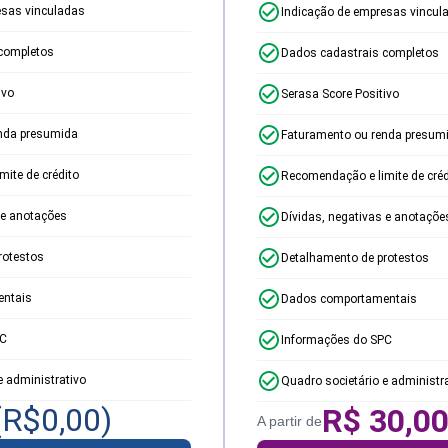
esas vinculadas
Indicação de empresas vincul
completos
Dados cadastrais completos
ivo
Serasa Score Positivo
nda presumida
Faturamento ou renda presum
ite de crédito
Recomendação e limite de créd
 e anotações
Dívidas, negativas e anotaçõe
rotestos
Detalhamento de protestos
ntais
Dados comportamentais
PC
Informações do SPC
e administrativo
Quadro societário e administr
(R$
0,00
)
R$
30,0
A partir de