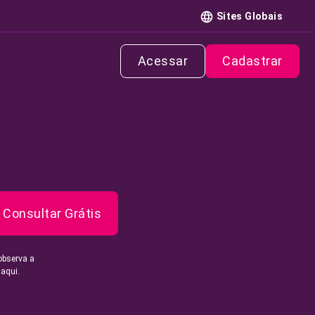
Sites Globais
Acessar
Cadastrar
Consultar Grátis
observa a
 aqui.