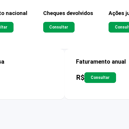
to nacional
Cheques devolvidos
Ações ju
ltar
Consultar
Consul
sa
Faturamento anual
R$
Consultar