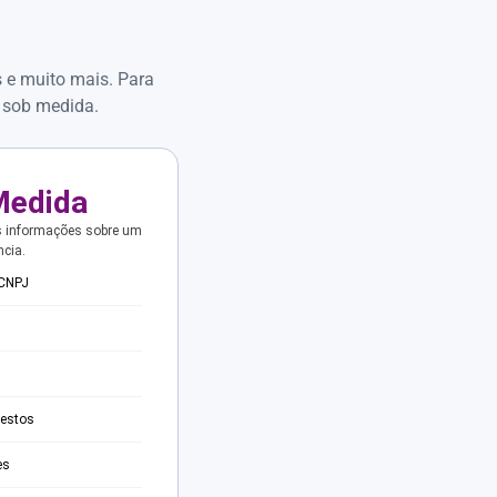
s e muito mais. Para
 sob medida.
Medida
s informações sobre um
ncia.
 CNPJ
testos
es