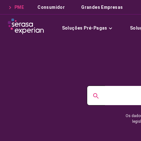
PME
Consumidor
Grandes Empresas
Soluções Pré-Pagas
Solu
Os dados
legis