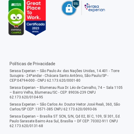
Políticas de Privacidade
Serasa Experian – São Paulo Av. das Nações Unidas, 14.401 - Torre
Sucupira - 24ºandar - Chácara Santo Antônio, São Paulo/SP -
CEP:04794-000 - CNPJ 62.173.620/0001-80
Serasa Experian – Blumenau Rua Dr. Léo de Carvalho, 74 – Sala 1105
– Bairro Velha, Blumenau/SC - CEP: 89036-239 CNPJ
62.173.620/0104-95
Serasa Experian – São Carlos Av. Doutor Heitor José Reali, 360, São
Carlos/SP CEP: 13571-385 CNPJ 62.173.620/0093-06
Serasa Experian – Brasília ST SCN, S/N, Qd 02, Bl C, 109, Sl 301, Ed.
Paulo Sarasate Bairro Asa Sul, Brasília – DF CEP: 70302-911 CNPJ
62.173.620/0131-68