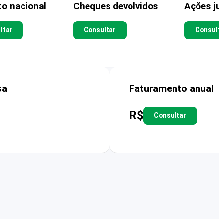
to nacional
Cheques devolvidos
Ações ju
ltar
Consultar
Consul
sa
Faturamento anual
R$
Consultar