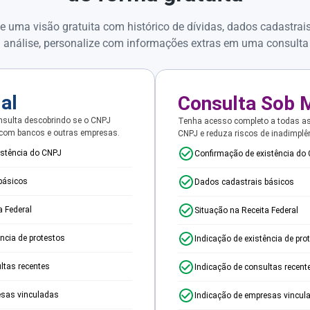
e uma visão gratuita com histórico de dívidas, dados cadastrai
 análise, personalize com informações extras em uma consulta
ial
Consulta Sob 
sulta descobrindo se o CNPJ
Tenha acesso completo a todas a
 com bancos e outras empresas.
CNPJ e reduza riscos de inadimplê
istência do CNPJ
Confirmação de existência do
básicos
Dados cadastrais básicos
a Federal
Situação na Receita Federal
ência de protestos
Indicação de existência de pro
ltas recentes
Indicação de consultas recent
esas vinculadas
Indicação de empresas vincul