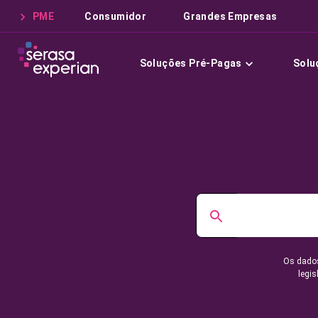
PME
Consumidor
Grandes Empresas
Soluções Pré-Pagas
Solu
Os dados
legis