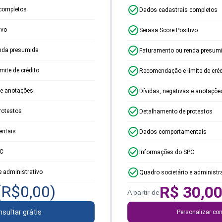
completos
Dados cadastrais completos
ivo
Serasa Score Positivo
nda presumida
Faturamento ou renda presum
ite de crédito
Recomendação e limite de créd
 e anotações
Dívidas, negativas e anotaçõe
rotestos
Detalhamento de protestos
ntais
Dados comportamentais
PC
Informações do SPC
e administrativo
Quadro societário e administr
(R$
0,00
)
R$
30,0
A partir de
sultar grátis
Personalizar con