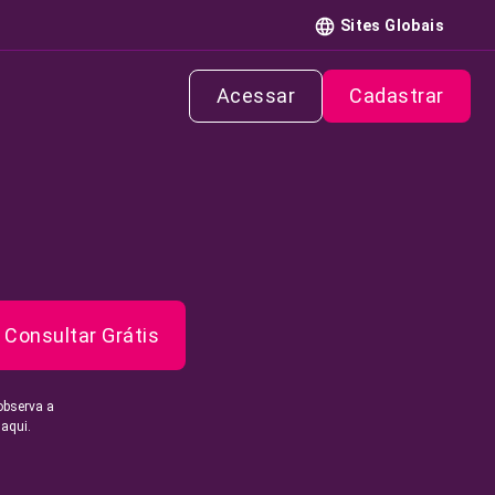
Sites Globais
Acessar
Cadastrar
Consultar Grátis
observa a
 aqui.