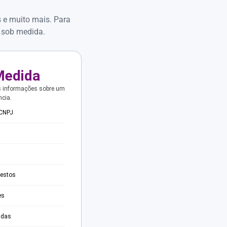
s e muito mais. Para
 sob medida.
Medida
s informações sobre um
ncia.
 CNPJ
testos
es
adas