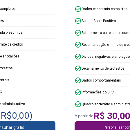
completos
Dados cadastrais completos
ivo
Serasa Score Positivo
nda presumida
Faturamento ou renda presum
ite de crédito
Recomendação e limite de créd
 e anotações
Dívidas, negativas e anotaçõe
rotestos
Detalhamento de protestos
ntais
Dados comportamentais
PC
Informações do SPC
e administrativo
Quadro societário e administr
(R$
0,00
)
R$
30,0
A partir de
sultar grátis
Personalizar con