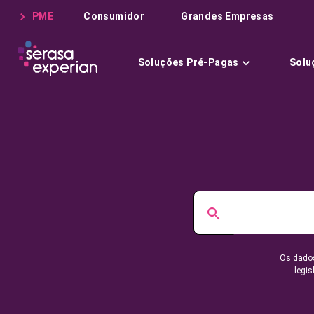
PME
Consumidor
Grandes Empresas
Soluções Pré-Pagas
Solu
Os dados
legis