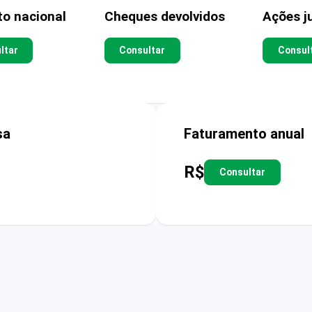
to nacional
Cheques devolvidos
Ações ju
ltar
Consultar
Consul
sa
Faturamento anual
R$
Consultar