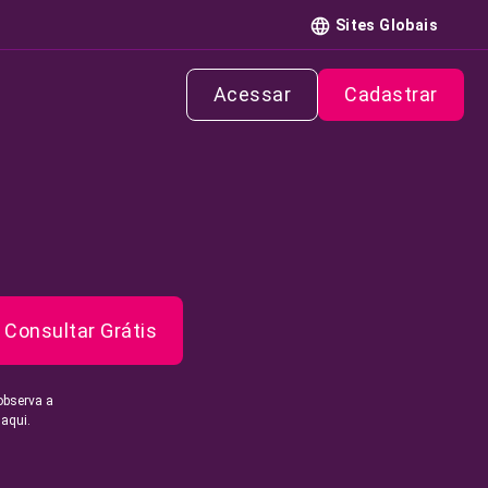
Sites Globais
Acessar
Cadastrar
Consultar Grátis
observa a
 aqui.