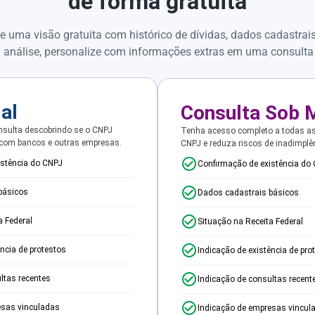
de forma gratuita
e uma visão gratuita com histórico de dívidas, dados cadastrai
 análise, personalize com informações extras em uma consulta
ial
Consulta Sob 
sulta descobrindo se o CNPJ
Tenha acesso completo a todas a
 com bancos e outras empresas.
CNPJ e reduza riscos de inadimplê
istência do CNPJ
Confirmação de existência do
básicos
Dados cadastrais básicos
a Federal
Situação na Receita Federal
ência de protestos
Indicação de existência de pro
ltas recentes
Indicação de consultas recent
esas vinculadas
Indicação de empresas vincul