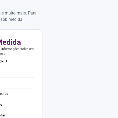
s e muito mais. Para
 sob medida.
Medida
s informações sobre um
ncia.
 CNPJ
testos
es
adas