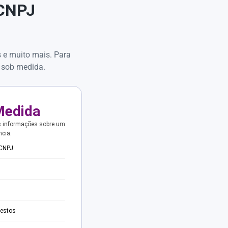
 CNPJ
s e muito mais. Para
 sob medida.
Medida
s informações sobre um
ncia.
 CNPJ
testos