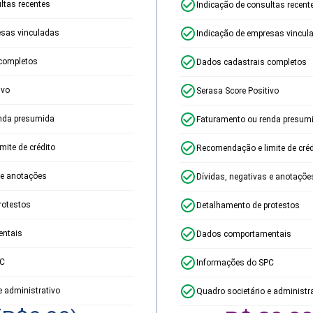
ltas recentes
Indicação de consultas recent
esas vinculadas
Indicação de empresas vincul
completos
Dados cadastrais completos
ivo
Serasa Score Positivo
nda presumida
Faturamento ou renda presum
ite de crédito
Recomendação e limite de créd
 e anotações
Dívidas, negativas e anotaçõe
rotestos
Detalhamento de protestos
ntais
Dados comportamentais
PC
Informações do SPC
e administrativo
Quadro societário e administr