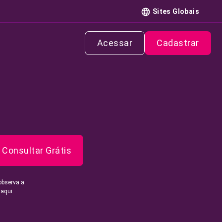
Sites Globais
Acessar
Cadastrar
Consultar Grátis
observa a
 aqui.