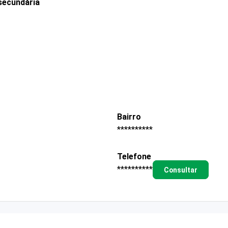
secundária
Bairro
**********
Telefone
**********
Consultar