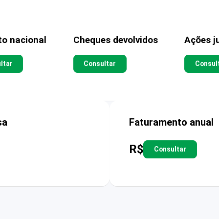
to nacional
Cheques devolvidos
Ações ju
ltar
Consultar
Consul
sa
Faturamento anual
R$
Consultar