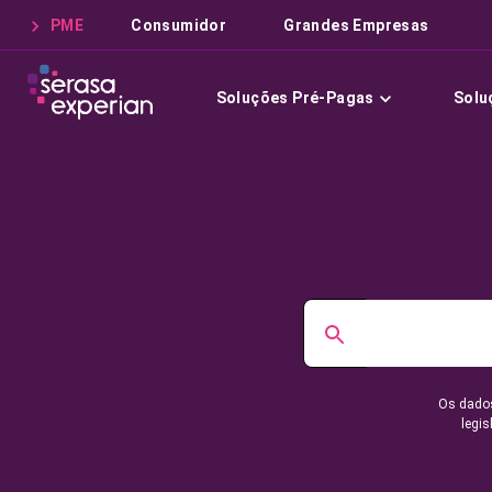
PME
Consumidor
Grandes Empresas
Soluções Pré-Pagas
Solu
Os dados
legis