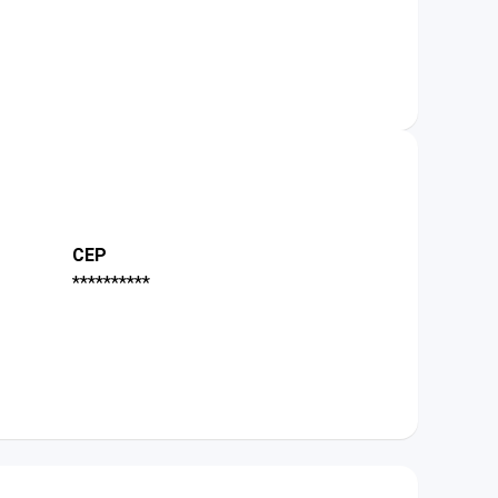
CEP
**********