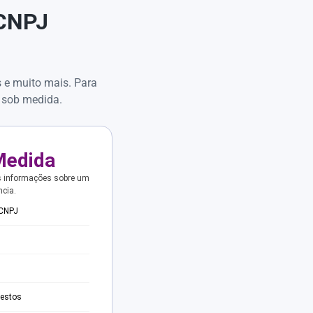
 CNPJ
s e muito mais. Para
 sob medida.
Medida
s informações sobre um
ncia.
 CNPJ
testos