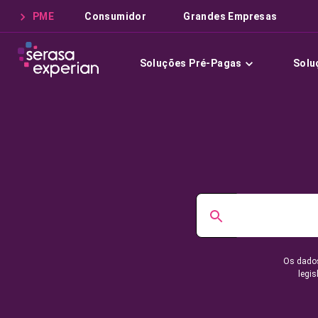
PME
Consumidor
Grandes Empresas
Soluções Pré-Pagas
Solu
Os dados
legis