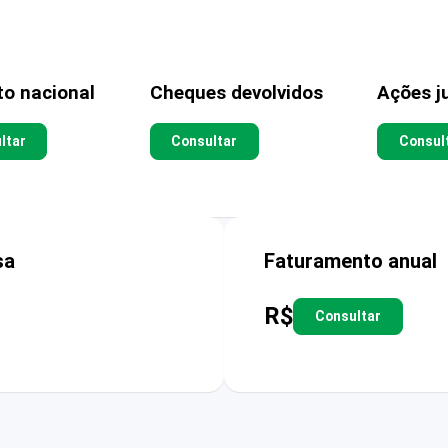
to nacional
Cheques devolvidos
Ações ju
ltar
Consultar
Consul
sa
Faturamento anual
R$
Consultar