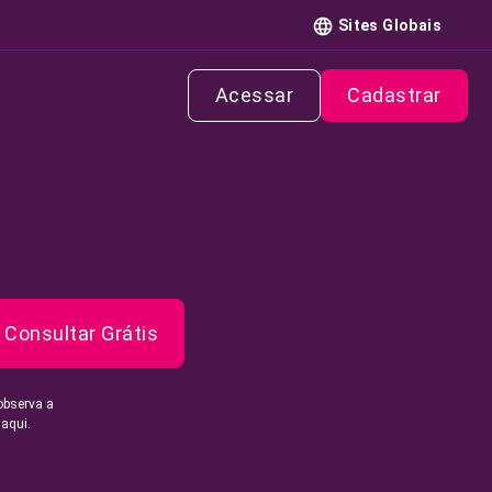
Sites Globais
Acessar
Cadastrar
Consultar Grátis
observa a
 aqui.