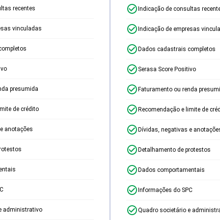
ltas recentes
Indicação de consultas recent
esas vinculadas
Indicação de empresas vincul
completos
Dados cadastrais completos
ivo
Serasa Score Positivo
nda presumida
Faturamento ou renda presum
ite de crédito
Recomendação e limite de créd
 e anotações
Dívidas, negativas e anotaçõe
rotestos
Detalhamento de protestos
ntais
Dados comportamentais
PC
Informações do SPC
e administrativo
Quadro societário e administr