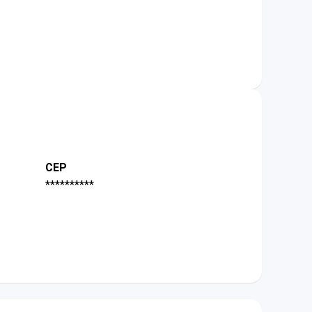
CEP
**********