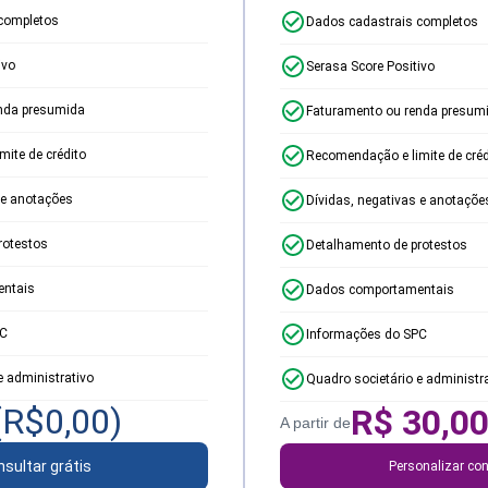
completos
Dados cadastrais completos
ivo
Serasa Score Positivo
nda presumida
Faturamento ou renda presum
ite de crédito
Recomendação e limite de créd
 e anotações
Dívidas, negativas e anotaçõe
rotestos
Detalhamento de protestos
ntais
Dados comportamentais
PC
Informações do SPC
e administrativo
Quadro societário e administr
(R$
0,00
)
R$
30,0
A partir de
sultar grátis
Personalizar con