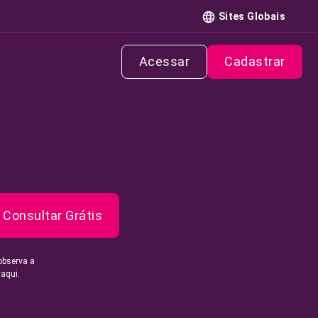
Sites Globais
Acessar
Cadastrar
Consultar Grátis
observa a
 aqui.