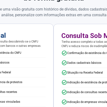
e uma visão gratuita com histórico de dívidas, dados cadastrai
 análise, personalize com informações extras em uma consulta
ial
Consulta Sob 
sulta descobrindo se o CNPJ
Tenha acesso completo a todas a
 com bancos e outras empresas.
CNPJ e reduza riscos de inadimplê
istência do CNPJ
Confirmação de existência do
básicos
Dados cadastrais básicos
a Federal
Situação na Receita Federal
ência de protestos
Indicação de existência de pro
ltas recentes
Indicação de consultas recent
esas vinculadas
Indicação de empresas vincul