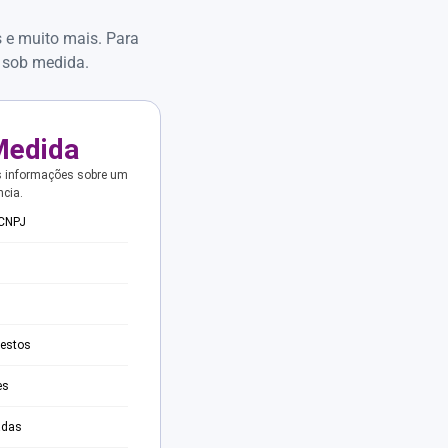
s e muito mais. Para
 sob medida.
Medida
s informações sobre um
ncia.
 CNPJ
testos
es
adas