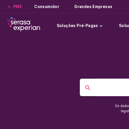
PME
Consumidor
Grandes Empresas
Soluções Pré-Pagas
Solu
Os dados
legis