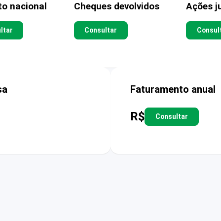
to nacional
Cheques devolvidos
Ações ju
ltar
Consultar
Consul
sa
Faturamento anual
R$
Consultar