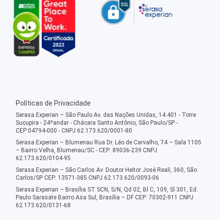
Políticas de Privacidade
Serasa Experian – São Paulo Av. das Nações Unidas, 14.401 - Torre
Sucupira - 24ºandar - Chácara Santo Antônio, São Paulo/SP -
CEP:04794-000 - CNPJ 62.173.620/0001-80
Serasa Experian – Blumenau Rua Dr. Léo de Carvalho, 74 – Sala 1105
– Bairro Velha, Blumenau/SC - CEP: 89036-239 CNPJ
62.173.620/0104-95
Serasa Experian – São Carlos Av. Doutor Heitor José Reali, 360, São
Carlos/SP CEP: 13571-385 CNPJ 62.173.620/0093-06
Serasa Experian – Brasília ST SCN, S/N, Qd 02, Bl C, 109, Sl 301, Ed.
Paulo Sarasate Bairro Asa Sul, Brasília – DF CEP: 70302-911 CNPJ
62.173.620/0131-68