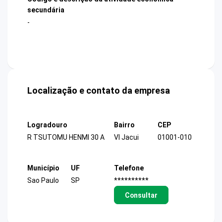
secundária
-
Localização e contato da empresa
Logradouro
Bairro
CEP
R TSUTOMU HENMI 30 A
Vl Jacui
01001-010
Município
UF
Telefone
Sao Paulo
SP
**********
Consultar