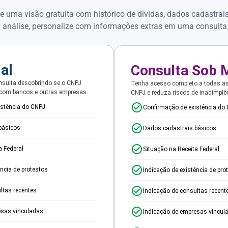
e uma visão gratuita com histórico de dívidas, dados cadastrai
 análise, personalize com informações extras em uma consulta
ial
Consulta Sob 
sulta descobrindo se o CNPJ
Tenha acesso completo a todas a
 com bancos e outras empresas.
CNPJ e reduza riscos de inadimplê
istência do CNPJ
Confirmação de existência do
básicos
Dados cadastrais básicos
a Federal
Situação na Receita Federal
ência de protestos
Indicação de existência de pro
ltas recentes
Indicação de consultas recent
esas vinculadas
Indicação de empresas vincul