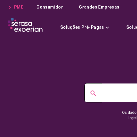
PME
Consumidor
Grandes Empresas
Soluções Pré-Pagas
Solu
Os dados
legis