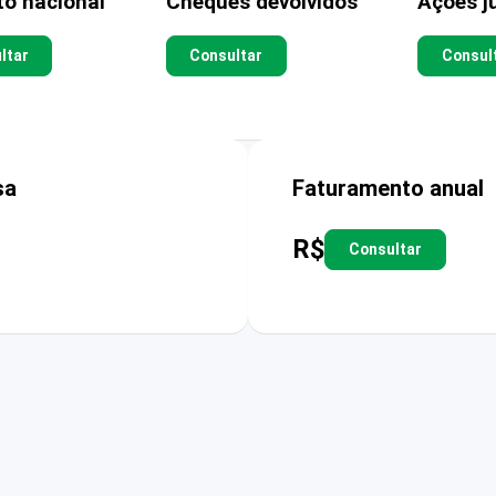
to nacional
Cheques devolvidos
Ações ju
ltar
Consultar
Consul
sa
Faturamento anual
R$
Consultar