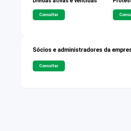
Dívidas ativas e vencidas
Protes
Consultar
Consu
Sócios e administradores da empre
Consultar