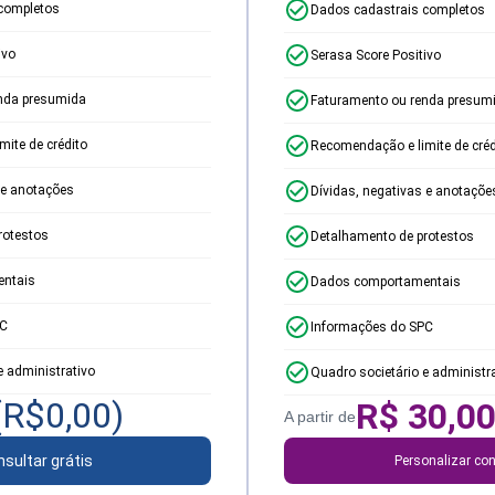
completos
Dados cadastrais completos
ivo
Serasa Score Positivo
nda presumida
Faturamento ou renda presum
ite de crédito
Recomendação e limite de créd
 e anotações
Dívidas, negativas e anotaçõe
rotestos
Detalhamento de protestos
ntais
Dados comportamentais
PC
Informações do SPC
e administrativo
Quadro societário e administr
(R$
0,00
)
R$
30,0
A partir de
sultar grátis
Personalizar con