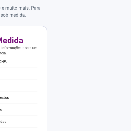
s e muito mais. Para
 sob medida.
Medida
s informações sobre um
ncia.
 CNPJ
testos
es
adas