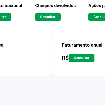
to nacional
Cheques devolvidos
Ações ju
ltar
Consultar
Consul
sa
Faturamento anual
R$
Consultar