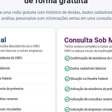
de forma gratuita
e uma visão gratuita com histórico de dívidas, dados cadastrai
 análise, personalize com informações extras em uma consulta
ial
Consulta Sob 
sulta descobrindo se o CNPJ
Tenha acesso completo a todas a
 com bancos e outras empresas.
CNPJ e reduza riscos de inadimplê
istência do CNPJ
Confirmação de existência do
básicos
Dados cadastrais básicos
a Federal
Situação na Receita Federal
ência de protestos
Indicação de existência de pro
ltas recentes
Indicação de consultas recent
esas vinculadas
Indicação de empresas vincul