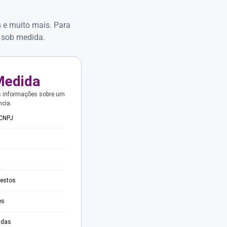
s e muito mais. Para
 sob medida.
Medida
s informações sobre um
ncia.
 CNPJ
testos
es
adas