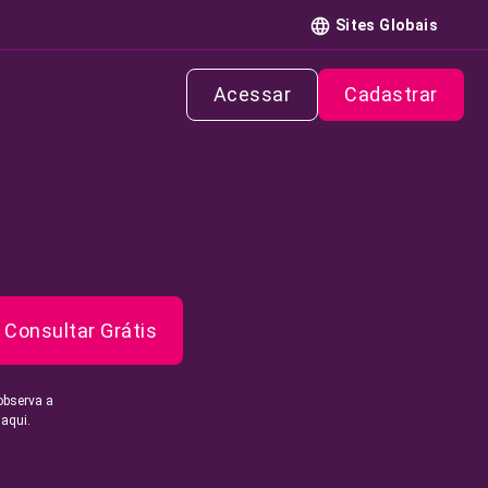
Sites Globais
Acessar
Cadastrar
Consultar Grátis
observa a
 aqui.