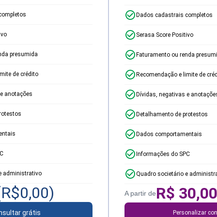
completos
Dados cadastrais completos
ivo
Serasa Score Positivo
nda presumida
Faturamento ou renda presum
ite de crédito
Recomendação e limite de créd
 e anotações
Dívidas, negativas e anotaçõe
rotestos
Detalhamento de protestos
ntais
Dados comportamentais
PC
Informações do SPC
e administrativo
Quadro societário e administr
(R$
0,00
)
R$
30,0
A partir de
sultar grátis
Personalizar con