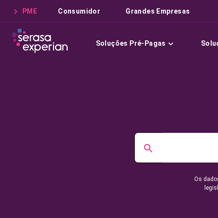
PME
Consumidor
Grandes Empresas
Soluções Pré-Pagas
Solu
Os dados
legis