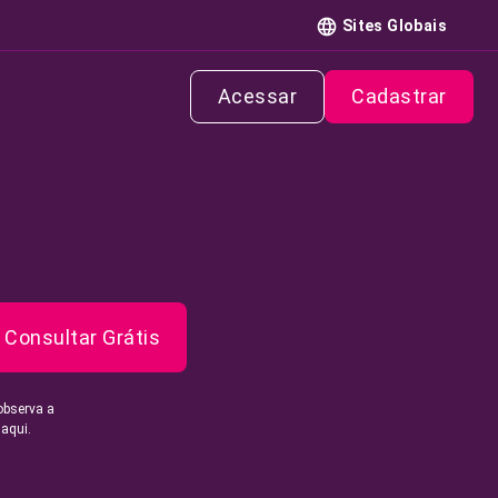
Sites Globais
Acessar
Cadastrar
Consultar Grátis
observa a
 aqui.