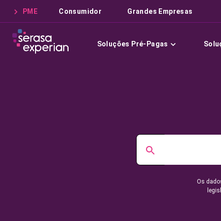
PME
Consumidor
Grandes Empresas
Soluções Pré-Pagas
Solu
Os dados
legis