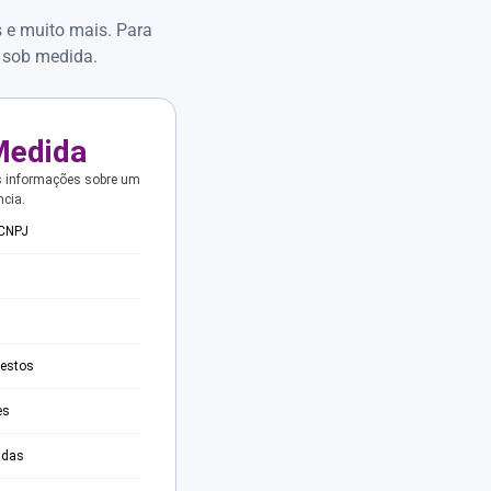
s e muito mais. Para
 sob medida.
Medida
s informações sobre um
ncia.
 CNPJ
testos
es
adas