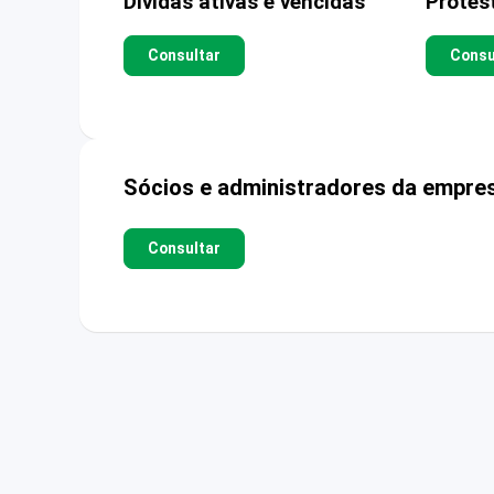
Dívidas ativas e vencidas
Protes
Consultar
Consu
Sócios e administradores da empre
Consultar