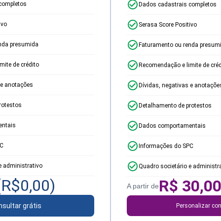
completos
Dados cadastrais completos
ivo
Serasa Score Positivo
nda presumida
Faturamento ou renda presum
ite de crédito
Recomendação e limite de créd
 e anotações
Dívidas, negativas e anotaçõe
rotestos
Detalhamento de protestos
ntais
Dados comportamentais
PC
Informações do SPC
e administrativo
Quadro societário e administr
(R$
0,00
)
R$
30,0
A partir de
sultar grátis
Personalizar con