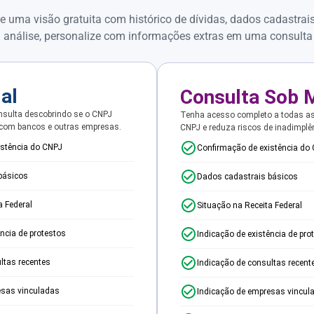
e uma visão gratuita com histórico de dívidas, dados cadastrai
 análise, personalize com informações extras em uma consulta
ial
Consulta Sob 
sulta descobrindo se o CNPJ
Tenha acesso completo a todas a
 com bancos e outras empresas.
CNPJ e reduza riscos de inadimplê
istência do CNPJ
Confirmação de existência do
básicos
Dados cadastrais básicos
a Federal
Situação na Receita Federal
ência de protestos
Indicação de existência de pro
ltas recentes
Indicação de consultas recent
esas vinculadas
Indicação de empresas vincul