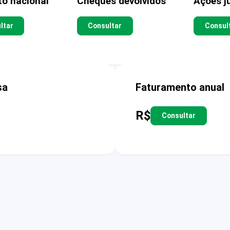
to nacional
Cheques devolvidos
Ações ju
ltar
Consultar
Consul
sa
Faturamento anual
R$
Consultar