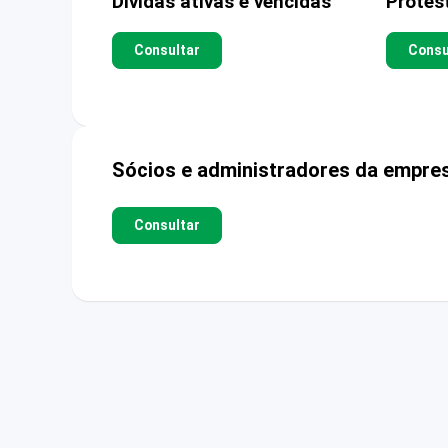
Dívidas ativas e vencidas
Protes
Consultar
Consu
Sócios e administradores da empre
Consultar