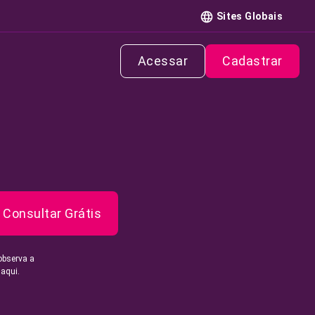
Sites Globais
Acessar
Cadastrar
Consultar Grátis
observa a
 aqui.