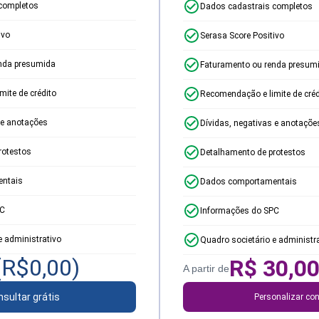
completos
Dados cadastrais completos
ivo
Serasa Score Positivo
nda presumida
Faturamento ou renda presum
ite de crédito
Recomendação e limite de créd
 e anotações
Dívidas, negativas e anotaçõe
rotestos
Detalhamento de protestos
ntais
Dados comportamentais
PC
Informações do SPC
e administrativo
Quadro societário e administr
(R$
0,00
)
R$
30,0
A partir de
sultar grátis
Personalizar con