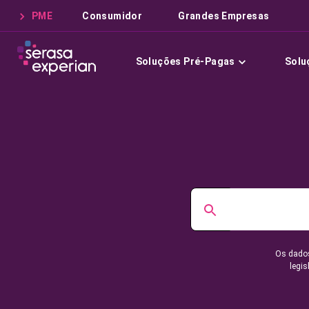
PME
Consumidor
Grandes Empresas
Soluções Pré-Pagas
Solu
Os dados
legis