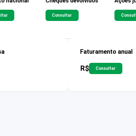
to nacional
Cheques devolvidos
Ações ju
ltar
Consultar
Consul
sa
Faturamento anual
R$
Consultar