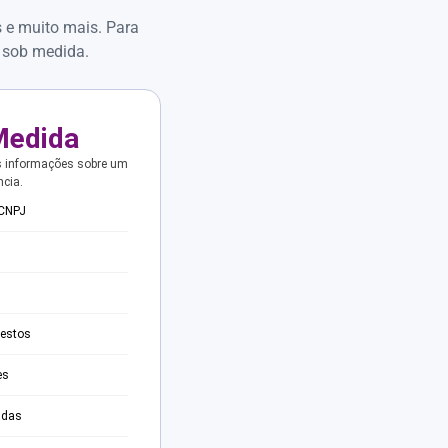
s e muito mais. Para
 sob medida.
Medida
s informações sobre um
ncia.
 CNPJ
testos
es
adas