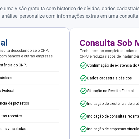
e uma visão gratuita com histórico de dívidas, dados cadastrai
 análise, personalize com informações extras em uma consulta
ial
Consulta Sob 
sulta descobrindo se o CNPJ
Tenha acesso completo a todas a
 com bancos e outras empresas.
CNPJ e reduza riscos de inadimplê
istência do CNPJ
Confirmação de existência do
básicos
Dados cadastrais básicos
a Federal
Situação na Receita Federal
ência de protestos
Indicação de existência de pro
ltas recentes
Indicação de consultas recent
esas vinculadas
Indicação de empresas vincul