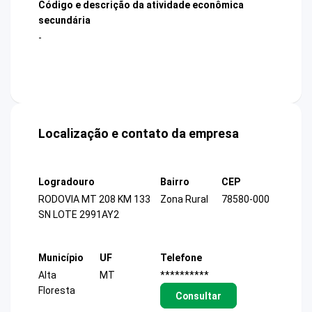
Código e descrição da atividade econômica
secundária
-
Localização e contato da empresa
Logradouro
Bairro
CEP
RODOVIA MT 208 KM 133
Zona Rural
78580-000
SN LOTE 2991AY2
Município
UF
Telefone
Alta
MT
**********
Floresta
Consultar