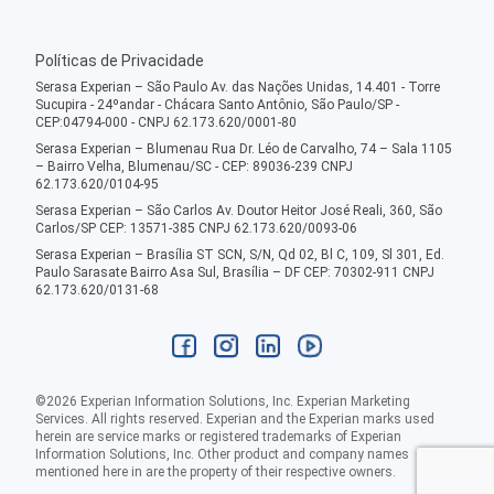
Políticas de Privacidade
Serasa Experian – São Paulo Av. das Nações Unidas, 14.401 - Torre
Sucupira - 24ºandar - Chácara Santo Antônio, São Paulo/SP -
CEP:04794-000 - CNPJ 62.173.620/0001-80
Serasa Experian – Blumenau Rua Dr. Léo de Carvalho, 74 – Sala 1105
– Bairro Velha, Blumenau/SC - CEP: 89036-239 CNPJ
62.173.620/0104-95
Serasa Experian – São Carlos Av. Doutor Heitor José Reali, 360, São
Carlos/SP CEP: 13571-385 CNPJ 62.173.620/0093-06
Serasa Experian – Brasília ST SCN, S/N, Qd 02, Bl C, 109, Sl 301, Ed.
Paulo Sarasate Bairro Asa Sul, Brasília – DF CEP: 70302-911 CNPJ
62.173.620/0131-68
©
2026
Experian Information Solutions, Inc. Experian Marketing
Services. All rights reserved. Experian and the Experian marks used
herein are service marks or registered trademarks of Experian
Information Solutions, Inc. Other product and company names
mentioned here in are the property of their respective owners.