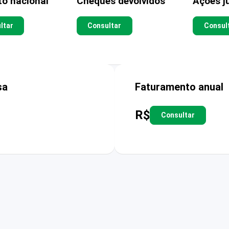
to nacional
Cheques devolvidos
Ações ju
ltar
Consultar
Consul
sa
Faturamento anual
R$
Consultar