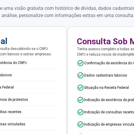
e uma visão gratuita com histórico de dívidas, dados cadastrai
 análise, personalize com informações extras em uma consulta
ial
Consulta Sob 
sulta descobrindo se o CNPJ
Tenha acesso completo a todas a
 com bancos e outras empresas.
CNPJ e reduza riscos de inadimplê
istência do CNPJ
Confirmação de existência do
básicos
Dados cadastrais básicos
a Federal
Situação na Receita Federal
ência de protestos
Indicação de existência de pro
ltas recentes
Indicação de consultas recent
esas vinculadas
Indicação de empresas vincul