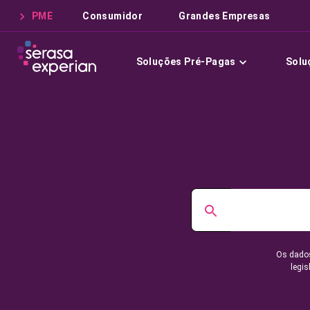
PME
Consumidor
Grandes Empresas
Soluções Pré-Pagas
Solu
Os dados
legis