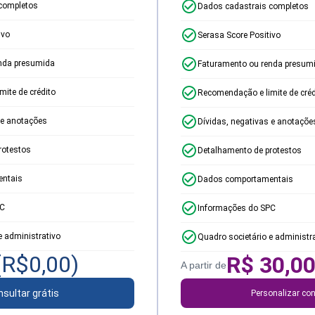
completos
Dados cadastrais completos
ivo
Serasa Score Positivo
nda presumida
Faturamento ou renda presum
ite de crédito
Recomendação e limite de créd
 e anotações
Dívidas, negativas e anotaçõe
rotestos
Detalhamento de protestos
ntais
Dados comportamentais
PC
Informações do SPC
e administrativo
Quadro societário e administr
(R$
0,00
)
R$
30,0
A partir de
sultar grátis
Personalizar con