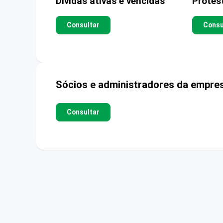
Dívidas ativas e vencidas
Protes
Consultar
Consu
Sócios e administradores da empre
Consultar