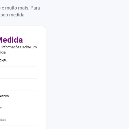
s e muito mais. Para
 sob medida.
Medida
s informações sobre um
ncia.
 CNPJ
testos
es
adas