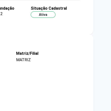
undação
Situação Cadastral
22
Ativa
Matriz/Filial
MATRIZ