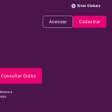
Sites Globais
Acessar
Cadastrar
Consultar Grátis
observa a
 aqui.