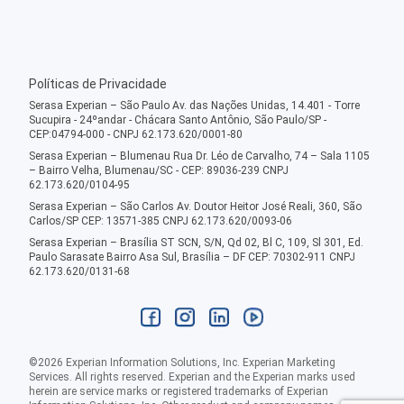
Políticas de Privacidade
Serasa Experian – São Paulo Av. das Nações Unidas, 14.401 - Torre
Sucupira - 24ºandar - Chácara Santo Antônio, São Paulo/SP -
CEP:04794-000 - CNPJ 62.173.620/0001-80
Serasa Experian – Blumenau Rua Dr. Léo de Carvalho, 74 – Sala 1105
– Bairro Velha, Blumenau/SC - CEP: 89036-239 CNPJ
62.173.620/0104-95
Serasa Experian – São Carlos Av. Doutor Heitor José Reali, 360, São
Carlos/SP CEP: 13571-385 CNPJ 62.173.620/0093-06
Serasa Experian – Brasília ST SCN, S/N, Qd 02, Bl C, 109, Sl 301, Ed.
Paulo Sarasate Bairro Asa Sul, Brasília – DF CEP: 70302-911 CNPJ
62.173.620/0131-68
©
2026
Experian Information Solutions, Inc. Experian Marketing
Services. All rights reserved. Experian and the Experian marks used
herein are service marks or registered trademarks of Experian