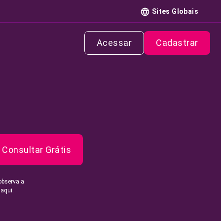
Sites Globais
Acessar
Cadastrar
Consultar Grátis
observa a
 aqui.