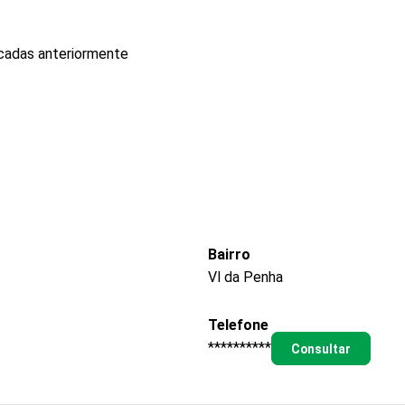
icadas anteriormente
Bairro
Vl da Penha
Telefone
**********
Consultar