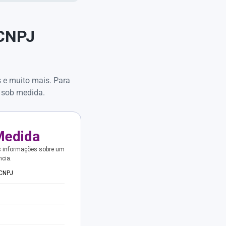
 CNPJ
s e muito mais. Para
 sob medida.
Medida
s informações sobre um
ncia.
 CNPJ