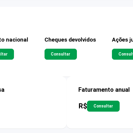
to nacional
Cheques devolvidos
Ações ju
ltar
Consultar
Consul
sa
Faturamento anual
R$
Consultar