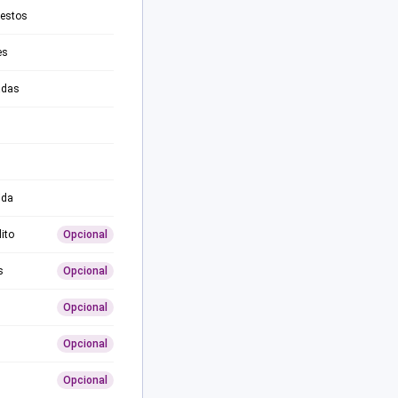
testos
es
adas
ida
ito
Opcional
s
Opcional
Opcional
Opcional
Opcional