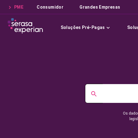
PME
Consumidor
Grandes Empresas
Soluções Pré-Pagas
Solu
Os dados
legis