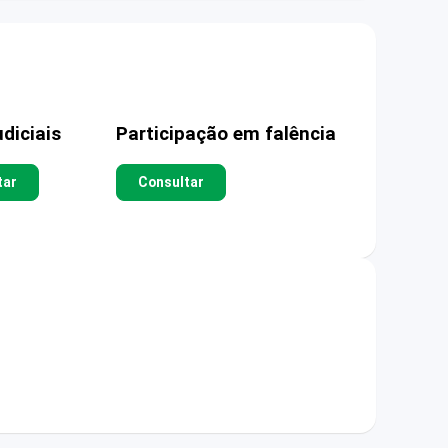
diciais
Participação em falência
tar
Consultar