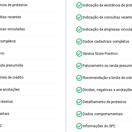
ência de protestos
Indicação de existência de pro
ltas recentes
Indicação de consultas recent
esas vinculadas
Indicação de empresas vincul
completos
Dados cadastrais completos
ivo
Serasa Score Positivo
nda presumida
Faturamento ou renda presum
ite de crédito
Recomendação e limite de créd
 e anotações
Dívidas, negativas e anotaçõe
rotestos
Detalhamento de protestos
ntais
Dados comportamentais
PC
Informações do SPC