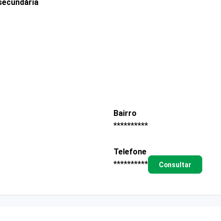
secundária
Bairro
**********
Telefone
**********
Consultar