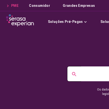
PME
Consumidor
Grandes Empresas
Soluções Pré-Pagas
Solu
Os dados
legis