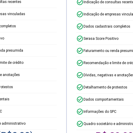
ltas recentes
Indicação de consultas recent
esas vinculadas
Indicação de empresas vincul
completos
Dados cadastrais completos
ivo
Serasa Score Positivo
nda presumida
Faturamento ou renda presum
ite de crédito
Recomendação e limite de créd
 e anotações
Dívidas, negativas e anotaçõe
rotestos
Detalhamento de protestos
ntais
Dados comportamentais
PC
Informações do SPC
e administrativo
Quadro societário e administr