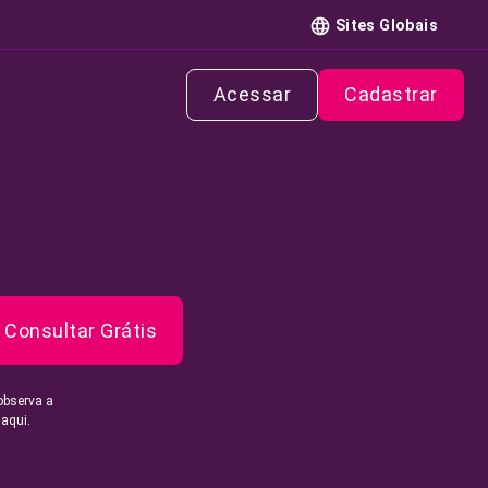
Sites Globais
Acessar
Cadastrar
Consultar Grátis
observa a
 aqui.