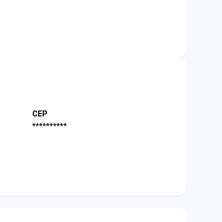
CEP
**********