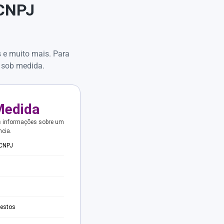
 CNPJ
s e muito mais. Para
 sob medida.
Medida
s informações sobre um
ncia.
 CNPJ
testos