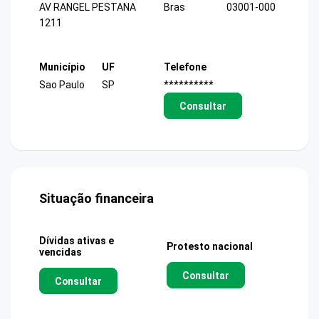
AV RANGEL PESTANA
Bras
03001-000
1211
Município
UF
Telefone
Sao Paulo
SP
**********
Consultar
Situação financeira
Dívidas ativas e
Protesto nacional
vencidas
Consultar
Consultar