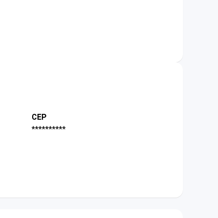
CEP
**********