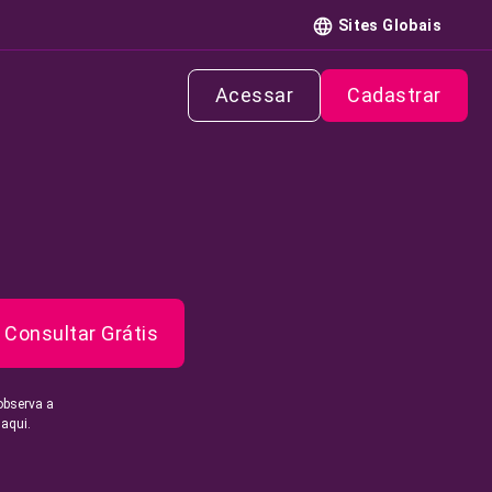
Sites Globais
Acessar
Cadastrar
Consultar Grátis
observa a
 aqui.