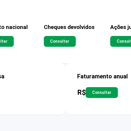
to nacional
Cheques devolvidos
Ações ju
ltar
Consultar
Consul
sa
Faturamento anual
R$
Consultar