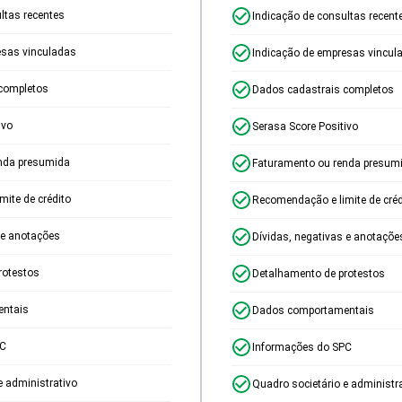
ltas recentes
Indicação de consultas recent
esas vinculadas
Indicação de empresas vincul
completos
Dados cadastrais completos
ivo
Serasa Score Positivo
nda presumida
Faturamento ou renda presum
ite de crédito
Recomendação e limite de créd
 e anotações
Dívidas, negativas e anotaçõe
rotestos
Detalhamento de protestos
ntais
Dados comportamentais
PC
Informações do SPC
e administrativo
Quadro societário e administr