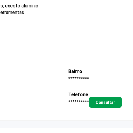
s, exceto alumínio
 ferramentas
Bairro
**********
Telefone
**********
Consultar