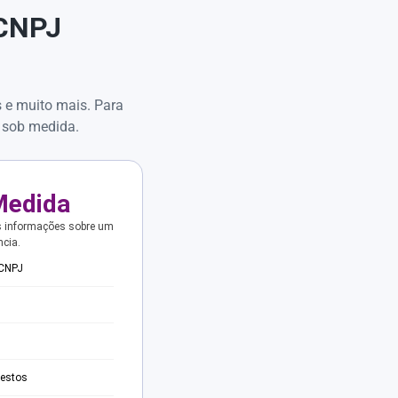
 CNPJ
s e muito mais. Para
 sob medida.
Medida
s informações sobre um
ncia.
 CNPJ
testos