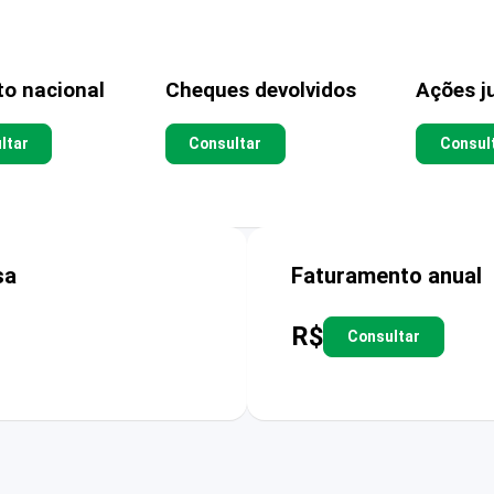
to nacional
Cheques devolvidos
Ações ju
ltar
Consultar
Consul
sa
Faturamento anual
R$
Consultar