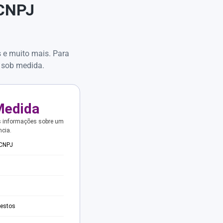
 CNPJ
s e muito mais. Para
 sob medida.
Medida
s informações sobre um
ncia.
 CNPJ
testos