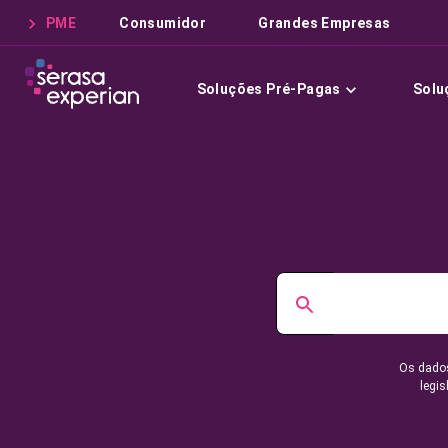
PME
Consumidor
Grandes Empresas
Soluções Pré-Pagas
Solu
Os dados
legis