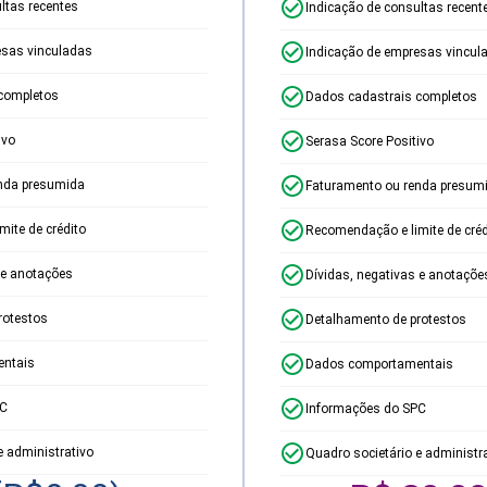
ltas recentes
Indicação de consultas recent
esas vinculadas
Indicação de empresas vincul
completos
Dados cadastrais completos
ivo
Serasa Score Positivo
nda presumida
Faturamento ou renda presum
ite de crédito
Recomendação e limite de créd
 e anotações
Dívidas, negativas e anotaçõe
rotestos
Detalhamento de protestos
ntais
Dados comportamentais
PC
Informações do SPC
e administrativo
Quadro societário e administr