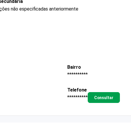
secundária
ções não especificadas anteriormente
Bairro
**********
Telefone
**********
Consultar