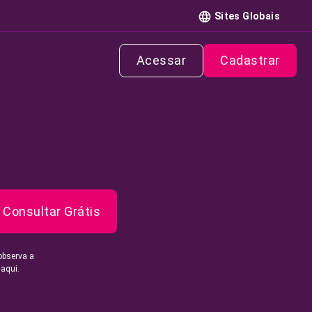
Sites Globais
Acessar
Cadastrar
Consultar Grátis
observa a
 aqui.