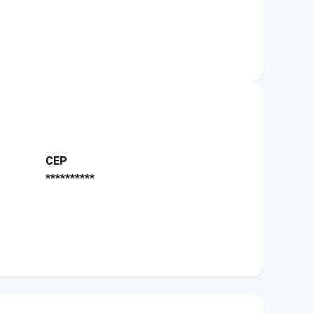
CEP
**********