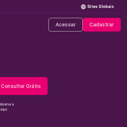
Sites Globais
Acessar
Cadastrar
Consultar Grátis
observa a
 aqui.