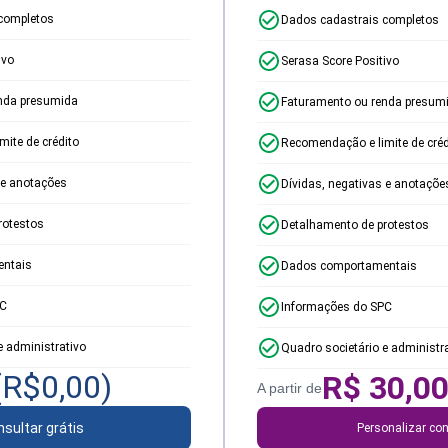
completos
Dados cadastrais completos
ivo
Serasa Score Positivo
nda presumida
Faturamento ou renda presum
ite de crédito
Recomendação e limite de créd
 e anotações
Dívidas, negativas e anotaçõe
rotestos
Detalhamento de protestos
ntais
Dados comportamentais
PC
Informações do SPC
e administrativo
Quadro societário e administr
(R$
0,00
)
R$
30,0
A partir de
sultar grátis
Personalizar con