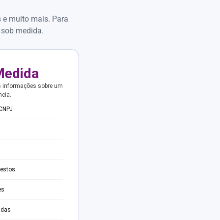
s e muito mais. Para
 sob medida.
Medida
s informações sobre um
ncia.
 CNPJ
testos
es
adas