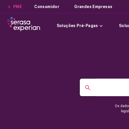
PME
Consumidor
Grandes Empresas
Soluções Pré-Pagas
Solu
Os dados
legis