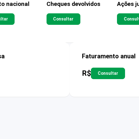
to nacional
Cheques devolvidos
Ações ju
ltar
Consultar
Consul
sa
Faturamento anual
R$
Consultar