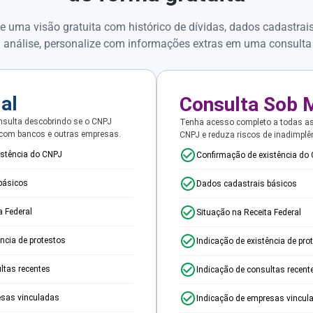
e uma visão gratuita com histórico de dívidas, dados cadastrai
 análise, personalize com informações extras em uma consulta
ial
Consulta Sob 
sulta descobrindo se o CNPJ
Tenha acesso completo a todas a
 com bancos e outras empresas.
CNPJ e reduza riscos de inadimplê
istência do CNPJ
Confirmação de existência do
básicos
Dados cadastrais básicos
a Federal
Situação na Receita Federal
ência de protestos
Indicação de existência de pro
ltas recentes
Indicação de consultas recent
esas vinculadas
Indicação de empresas vincul