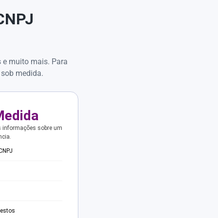
 CNPJ
s e muito mais. Para
 sob medida.
Medida
s informações sobre um
ncia.
 CNPJ
testos