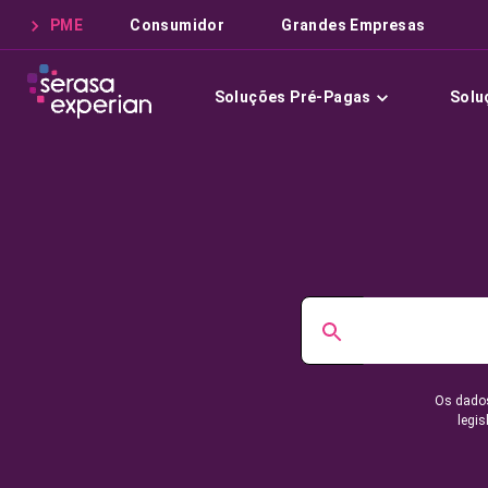
PME
Consumidor
Grandes Empresas
Soluções Pré-Pagas
Solu
Os dados
legis