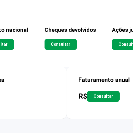
to nacional
Cheques devolvidos
Ações ju
ltar
Consultar
Consul
sa
Faturamento anual
R$
Consultar