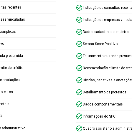
ltas recentes
Indicação de consultas recent
esas vinculadas
Indicação de empresas vincul
completos
Dados cadastrais completos
ivo
Serasa Score Positivo
nda presumida
Faturamento ou renda presum
ite de crédito
Recomendação e limite de créd
 e anotações
Dívidas, negativas e anotaçõe
rotestos
Detalhamento de protestos
ntais
Dados comportamentais
PC
Informações do SPC
e administrativo
Quadro societário e administr