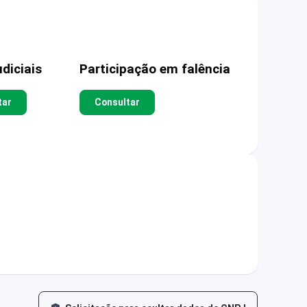
diciais
Participação em falência
tar
Consultar