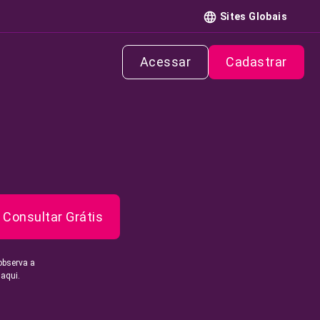
Sites Globais
Acessar
Cadastrar
Consultar Grátis
observa a
 aqui.