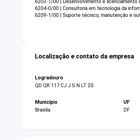
6203-1/00 | Desenvolvimento e licenciamento
6204-0/00 | Consultoria em tecnologia da info
6209-1/00 | Suporte técnico, manutenção e out
Localização e contato da empresa
Logradouro
QD QR 117 CJ J S N LT 20
Município
UF
Brasilia
DF