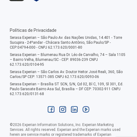
Políticas de Privacidade
Serasa Experian – São Paulo Av. das Nações Unidas, 14.401 - Torre
Sucupira - 24ºandar - Chácara Santo Antônio, São Paulo/SP -
CEP:04794-000 - CNPJ 62.173.620/0001-80
Serasa Experian – Blumenau Rua Dr. Léo de Carvalho, 74 – Sala 1105
– Bairro Velha, Blumenau/SC - CEP: 89036-239 CNPJ
62.173.620/0104-95
Serasa Experian – São Carlos Av. Doutor Heitor José Reali, 360, São
Carlos/SP CEP: 13571-385 CNPJ 62.173.620/0093-06
Serasa Experian – Brasília ST SCN, S/N, Qd 02, Bl C, 109, Sl 301, Ed.
Paulo Sarasate Bairro Asa Sul, Brasília – DF CEP: 70302-911 CNPJ
62.173.620/0131-68
©
2026
Experian Information Solutions, Inc. Experian Marketing
Services. All rights reserved. Experian and the Experian marks used
herein are service marks or registered trademarks of Experian